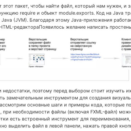
 этот пакет, чтобы найти файл, который нам нужен, и 
ункцию require и объект module.exports. Код на Java т
 Java (JVM). Благодаря этому Java-приложения работа
 HTML-редактораПоявилось желание написать простен
 недостатки, поэтому перед выбором стоит изучить их 
ь замечательным инструментом для создания визуаль
ассмотрим основные шаги и примеры кода, которые п
ти, при необходимости файлы (включая FXML-файл) мож
отки есть встроенный инструмент для переименования
жно выделить файл в левой панели, нажать правой кно