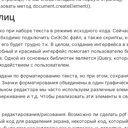
овать метод document.createElement().
лиц
ько при наборе текста в режиме исходного кода. Сейча
бходимо подключить СиЭсЭс файл, а также скрипты, к
его будет трудно т.к. В целом, создание интерфейса в 
добный и красивый интерфейс помогает пользователю б
. Одной из основных библиотек является jQuery, кото
одействием с пользователем.
задачи по форматированию текста, но при этом, сохра
. Значки форматирования объединены в один графическ
льном редакторе мы часто используем различные элем
еркивание и т.д. Чтобы реализовать эти элементы в св
 редактирования/рисования. Возможно ли сделать pdf 
ый код для разделения экрана, некоторый код, который
, были самыми интересными и хитрыми, и, вероятно, т