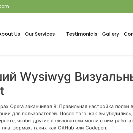
.com
About Us
Our Services
Testimonials
Gallery
Con
ий Wysiwyg Визуальн
t
рах Opera заканчивая 8. Правильная настройка полей
нии для пользователей. После того, как вы убедились
ернете, чтобы другие пользователи могли с ним работа
 платформах, таких как GitHub или Codepen.