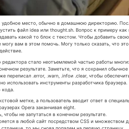
в удобное место, обычно в домашнюю директорию. Посл
устить файл idea или thought.sh. Вопрос к примеру как в
здавать какой то блок с текстом. Чтобы добавить свою
 могу вам в этом помочь. Могу только сказать, что это 
действие.
 редактора стало неотъемлемой частью работы многих
конечном результате. Заметьте, что я сохранил обычно
е переписал .error, .warn, .infoи .clear, чтобы обеспеч
ужно использовать инструменты разработчика браузера.
 кода.
стовой метке, а пользователь вводит ответ в специал
аузерах Opera заканчивая eight.
ь, чтобы не запутаться в конечном результате.
дряется в любой сайт посредством CSS и множеством д
 странице, то мы снова попадем на первую страницу.