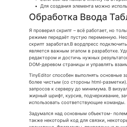
Для создания элемента можно использ
Обработка Ввода Таб
Я проверил скрипт – всё работает, но тол
режиме передаёт пустую переменную. Нео
скрипт заработал.В вордпресс подключить 
является важным этапом в разработке. У
редактором и достичь нужных результатов
DOM-деревом страницы и управлять взаим
TinyEditor способен выполнять основные 
более чистым (со стороны html-разметки)
запросов к серверу до минимума. В визуа
жирный шрифт, курсив, подчеркивание, зач
использовать соответствующие команды.
Задумался над основным объектом- полем
также некоторый код для связки, некотор
хранилища. Фрагменты, приведенные выше