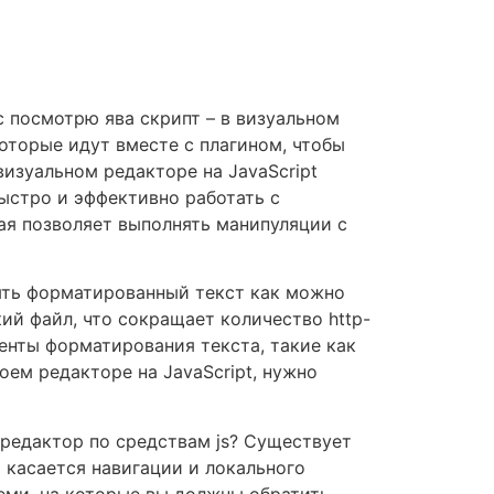
с посмотрю ява скрипт – в визуальном
оторые идут вместе с плагином, чтобы
визуальном редакторе на JavaScript
ыстро и эффективно работать с
рая позволяет выполнять манипуляции с
нять форматированный текст как можно
ий файл, что сокращает количество http-
енты форматирования текста, такие как
оем редакторе на JavaScript, нужно
редактор по средствам js? Существует
 касается навигации и локального
еми, на которые вы должны обратить