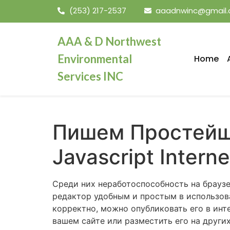
(253) 217-2537
aaadnwinc@gmail
mosbet
AAA & D Northwest
Environmental
Home
Services INC
Пишем Простейш
Javascript Interne
Среди них неработоспособность на браузе
редактор удобным и простым в использова
корректно, можно опубликовать его в инт
вашем сайте или разместить его на других