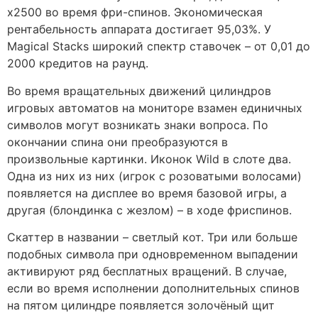
x2500 во время фри-спинов. Экономическая
рентабельность аппарата достигает 95,03%. У
Magical Stacks широкий спектр ставочек – от 0,01 до
2000 кредитов на раунд.
Во время вращательных движений цилиндров
игровых автоматов на мониторе взамен единичных
символов могут возникать знаки вопроса. По
окончании спина они преобразуются в
произвольные картинки. Иконок Wild в слоте два.
Одна из них из них (игрок с розоватыми волосами)
появляется на дисплее во время базовой игры, а
другая (блондинка с жезлом) – в ходе фриспинов.
Скаттер в названии – светлый кот. Три или больше
подобных символа при одновременном выпадении
активируют ряд бесплатных вращений. В случае,
если во время исполнении дополнительных спинов
на пятом цилиндре появляется золочёный щит