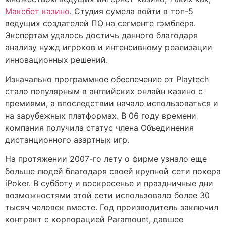
Максбет казино
. Студия сумела войти в топ-5
ведущих создателей ПО на сегменте гэмблера.
Экспертам удалось достичь данного благодаря
анализу нужд игроков и интенсивному реализации
инновационных решений.
Изначально программное обеспечение от Playtech
стало популярным в английских онлайн казино с
премиями, а впоследствии начало использоваться и
на зарубежных платформах. В 06 году времени
компания получила статус члена Объединения
дистанционного азартных игр.
На протяжении 2007-го лету о фирме узнало еще
больше людей благодаря своей крупной сети покера
iPoker. В субботу и воскресенье и праздничные дни
возможностями этой сети использовало более 30
тысяч человек вместе. Год производитель заключил
контракт с корпорацией Paramount, давшее