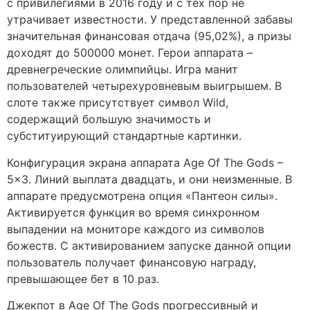
с привилегиями в 2016 году и с тех пор не
утрачивает известности. У представленной забавы
значительная финансовая отдача (95,02%), а призы
доходят до 500000 монет. Герои аппарата –
древнегреческие олимпийцы. Игра манит
пользователей четырехуровневым выигрышем. В
слоте также присутствует символ Wild,
содержащий большую значимость и
субституирующий стандартные картинки.
Конфигурация экрана аппарата Age Of The Gods –
5×3. Линий выплата двадцать, и они неизменные. В
аппарате предусмотрена опция «Пантеон силы».
Активируется функция во время синхронном
выпадении на мониторе каждого из символов
божеств. С активированием запуске данной опции
пользователь получает финансовую награду,
превышающее бет в 10 раз.
Джекпот в Age Of The Gods прогрессивный и