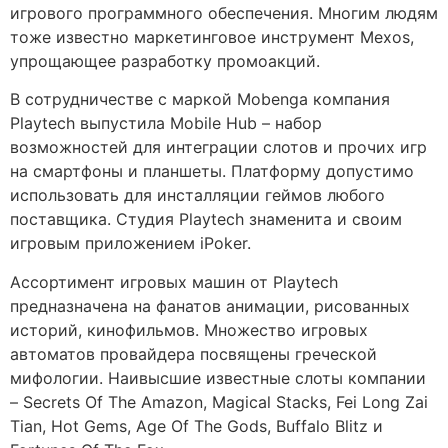
игрового программного обеспечения. Многим людям
тоже известно маркетинговое инструмент Mexos,
упрощающее разработку промоакций.
В сотрудничестве с маркой Mobenga компания
Playtech выпустила Mobile Hub – набор
возможностей для интеграции слотов и прочих игр
на смартфоны и планшеты. Платформу допустимо
использовать для инсталляции геймов любого
поставщика. Студия Playtech знаменита и своим
игровым приложением iPoker.
Ассортимент игровых машин от Playtech
предназначена на фанатов анимации, рисованных
историй, кинофильмов. Множество игровых
автоматов провайдера посвящены греческой
мифологии. Наивысшие известные слоты компании
– Secrets Of The Amazon, Magical Stacks, Fei Long Zai
Tian, Hot Gems, Age Of The Gods, Buffalo Blitz и