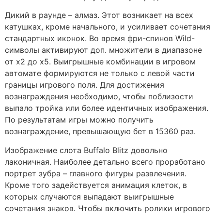
Дикий в раунде – алмаз. Этот возникает на всех
катушках, кроме начального, и усиливает сочетания
стандартных иконок. Во время фри-спинов Wild-
символы активируют доп. множители в диапазоне
от x2 до x5. Выигрышные комбинации в игровом
автомате формируются не только с левой части
границы игрового поля. Для достижения
вознаграждения необходимо, чтобы поблизости
выпало тройка или более идентичных изображения.
По результатам игры можно получить
вознаграждение, превышающую бет в 15360 раз.
Изображение слота Buffalo Blitz довольно
лаконичная. Наиболее детально всего проработано
портрет зубра – главного фигуры развлечения.
Кроме того задействуется анимация клеток, в
которых случаются выпадают выигрышные
сочетания знаков. Чтобы включить ролики игрового