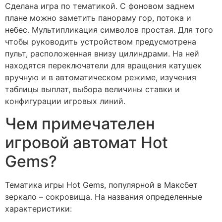
Сделана игра по тематикой. С фоновом заднем
плане можно заметить панораму гор, потока и
небес. Мультипликация символов простая. Для того
чтобы руководить устройством предусмотрена
пульт, расположенная внизу цилиндрами. На ней
находятся переключатели для вращения катушек
вручную и в автоматическом режиме, изучения
таблицы выплат, выбора величины ставки и
конфигурации игровых линий.
Чем примечателен
игровой автомат Hot
Gems?
Тематика игры Hot Gems, популярной в Максбет
зеркало – сокровища. На названия определенные
характеристики: