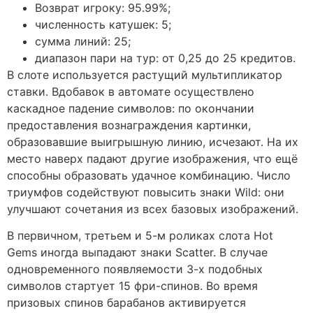
Возврат игроку: 95.99%;
численность катушек: 5;
сумма линий: 25;
диапазон пари на тур: от 0,25 до 25 кредитов.
В слоте используется растущий мультипликатор
ставки. Вдобавок в автомате осуществлено
каскадное падение символов: по окончании
предоставления вознаграждения картинки,
образовавшие выигрышную линию, исчезают. На их
место наверх падают другие изображения, что ещё
способны образовать удачное комбинацию. Число
триумфов содействуют повысить знаки Wild: они
улучшают сочетания из всех базовых изображений.
В первичном, третьем и 5-м роликах слота Hot
Gems иногда выпадают знаки Scatter. В случае
одновременного появляемости 3-х подобных
символов стартует 15 фри-спинов. Во время
призовых спинов барабанов активируется