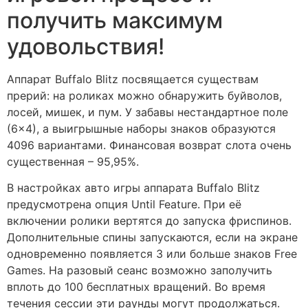
получить максимум
удовольствия!
Аппарат Buffalo Blitz посвящается существам
прерий: на роликах можно обнаружить буйволов,
лосей, мишек, и пум. У забавы нестандартное поле
(6×4), а выигрышные наборы знаков образуются
4096 вариантами. Финансовая возврат слота очень
существенная – 95,95%.
В настройках авто игры аппарата Buffalo Blitz
предусмотрена опция Until Feature. При её
включении ролики вертятся до запуска фриспинов.
Дополнительные спины запускаются, если на экране
одновременно появляется 3 или больше знаков Free
Games. На разовый сеанс возможно заполучить
вплоть до 100 бесплатных вращений. Во время
течения сессии эти раунды могут продолжаться.