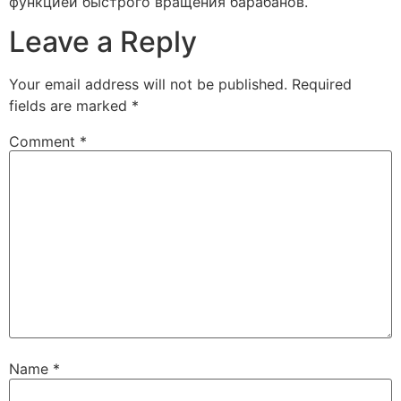
функцией быстрого вращения барабанов.
Leave a Reply
Your email address will not be published.
Required
fields are marked
*
Comment
*
Name
*