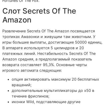
Fortunes Of The Fox.
Слот Secrets Of The
Amazon
Развлечение Secrets Of The Amazon посвящается
тропиках Амазонки и живущим там животным. У
игры большие выплаты, достигающие 50000 единиц.
В аппарате используется 5 цилиндров и 20
платежных линий. Нестабильность Secrets Of The
Amazon средняя, а предполагаемый показатель
возврата составляет 95,3%. Основные черты
игрового автомата следующие:
опция активировать максимум 20 бесплатных
вращений;
дополнительные мультипликаторы до x50 в
течение фриспинов;
иконки Wild, подставляющие другие