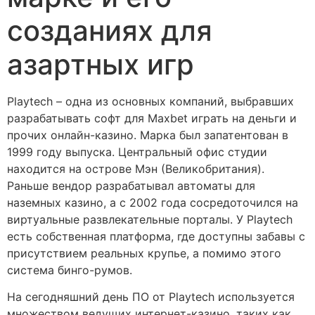
созданиях для
азартных игр
Playtech – одна из основных компаний, выбравших
разрабатывать софт для Maxbet играть на деньги и
прочих онлайн-казино. Марка был запатентован в
1999 году выпуска. Центральный офис студии
находится на острове Мэн (Великобритания).
Раньше вендор разрабатывал автоматы для
наземных казино, а с 2002 года сосредоточился на
виртуальные развлекательные порталы. У Playtech
есть собственная платформа, где доступны забавы с
присутствием реальных крупье, а помимо этого
система бинго-румов.
На сегодняшний день ПО от Playtech используется
множеством ведущих интернет-казино, таких как,