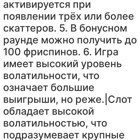
активируется при
появлении трёх или более
скаттеров. 5. В бонусном
раунде можно получить до
100 фриспинов. 6. Игра
имеет высокий уровень
волатильности, что
означает большие
выигрыши, но реже.|Слот
обладает высокой
волатильностью, что
подразумевает крупные