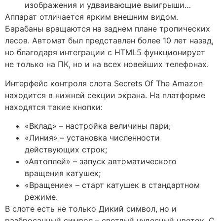
изображения и удваивающие выигрыши…
Аппарат отличается ярким внешним видом.
Барабаны вращаются на заднем плане тропических
лесов. Автомат был представлен более 10 лет назад,
но благодаря интеграции с HTML5 функционирует
не только на ПК, но и на всех новейших телефонах.
Интерфейс контроля слота Secrets Of The Amazon
находится в нижней секции экрана. На платформе
находятся такие кнопки:
«Вклад» – настройка величины пари;
«Линия» – установка численности
действующих строк;
«Автоплей» – запуск автоматического
вращения катушек;
«Вращение» – старт катушек в стандартном
режиме.
В слоте есть не только Дикий символ, но и
разбросанный символ – светлый чудесный цветок. С