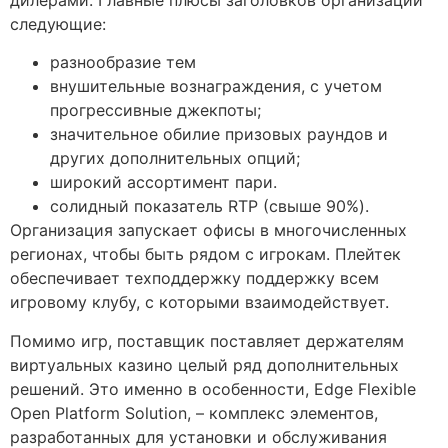
следующие:
разнообразие тем
внушительные вознаграждения, с учетом
прогрессивные джекпоты;
значительное обилие призовых раундов и
других дополнительных опций;
широкий ассортимент пари.
солидный показатель RTP (свыше 90%).
Организация запускает офисы в многочисленных
регионах, чтобы быть рядом с игрокам. Плейтек
обеспечивает техподдержку поддержку всем
игровому клубу, с которыми взаимодействует.
Помимо игр, поставщик поставляет держателям
виртуальных казино целый ряд дополнительных
решений. Это именно в особенности, Edge Flexible
Open Platform Solution, – комплекс элементов,
разработанных для установки и обслуживания