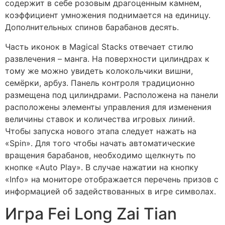
содержит в себе розовым драгоценным камнем,
коэффициент умножения поднимается на единицу.
Дополнительных спинов барабанов десять.
Часть иконок в Magical Stacks отвечает стилю
развлечения – манга. На поверхности цилиндрах к
тому же можно увидеть колокольчики вишни,
семёрки, арбуз. Панель контроля традиционно
размещена под цилиндрами. Расположена на панели
расположены элементы управления для изменения
величины ставок и количества игровых линий.
Чтобы запуска нового этапа следует нажать на
«Spin». Для того чтобы начать автоматические
вращения барабанов, необходимо щелкнуть по
кнопке «Auto Play». В случае нажатии на кнопку
«Info» на мониторе отображается перечень призов с
информацией об задействованных в игре символах.
Игра Fei Long Zai Tian