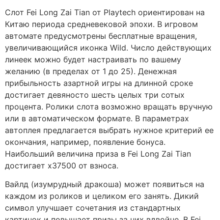
Слот Fei Long Zai Tian от Playtech ориентирован на
Китаю периода средневековой эпохи. В игровом
автомате предусмотрены бесплатные вращения,
увеличивающийся иконка Wild. Число действующих
линеек можно будет настраивать по вашему
желанию (в пределах от 1 до 25). Денежная
прибыльность азартной игры на длинной сроке
достигает девяносто шесть целых три сотых
процента. Ролики слота возможно вращать вручную
или в автоматическом формате. В параметрах
автоплея предлагается выбрать нужное критерий ее
окончания, например, появление бонуса.
Наибольший величина приза в Fei Long Zai Tian
достигает x37500 от взноса.
Вайлд (изумрудный дракоша) может появиться на
каждом из роликов и целиком его занять. Дикий
символ улучшает сочетания из стандартных
картинок и повышает призы за них вдвойне. В Fei