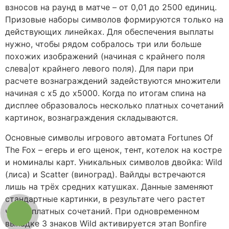
взносов на раунд в матче – от 0,01 до 2500 единиц.
Призовые наборы символов формируются только на
действующих линейках. Для обеспечения выплаты
нужно, чтобы рядом собралось три или больше
похожих изображений (начиная с крайнего поля
слева|от крайнего левого поля). Для пари при
расчете вознаграждений задействуются множители
начиная с x5 до x5000. Когда по итогам спина на
дисплее образовалось несколько платных сочетаний
картинок, вознаграждения складываются.
Основные символы игрового автомата Fortunes Of
The Fox – егерь и его щенок, тент, котелок на костре
и номиналы карт. Уникальных символов двойка: Wild
(лиса) и Scatter (виноград). Вайлды встречаются
лишь на трёх средних катушках. Данные заменяют
стандартные картинки, в результате чего растет
число платных сочетаний. При одновременном
выпадке 3 знаков Wild активируется этап Bonfire