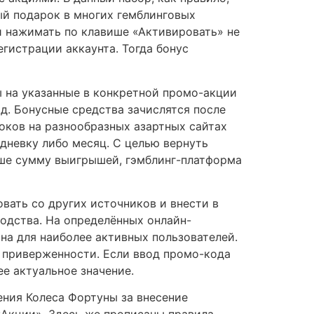
ый подарок в многих гемблинговых
ни нажимать по клавише «Активировать» не
гистрации аккаунта. Тогда бонус
 на указанные в конкретной промо-акции
д. Бонусные средства зачислятся после
оков на разнообразных азартных сайтах
дневку либо месяц. С целью вернуть
льше сумму выигрышей, гэмблинг-платформа
овать со других источников и внести в
одства. На определённых онлайн-
на для наиболее активных пользователей.
 приверженности. Если ввод промо-кода
е актуальное значение.
ения Колеса Фортуны за внесение