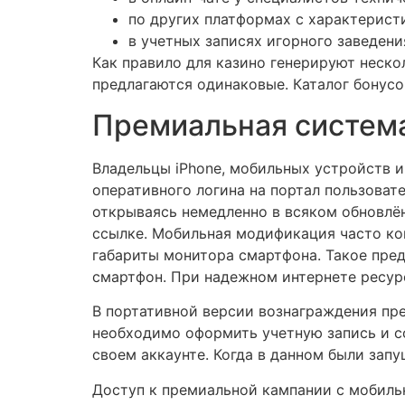
по других платформах с характерист
в учетных записях игорного заведен
Как правило для казино генерируют неско
предлагаются одинаковые. Каталог бонусо
Премиальная система
Владельцы iPhone, мобильных устройств и
оперативного логина на портал пользоват
открываясь немедленно в всяком обновлён
ссылке. Мобильная модификация часто ко
габариты монитора смартфона. Такое пре
смартфон. При надежном интернете ресурс
В портативной версии вознаграждения пре
необходимо оформить учетную запись и со
своем аккаунте. Когда в данном были зап
Доступ к премиальной кампании с мобиль