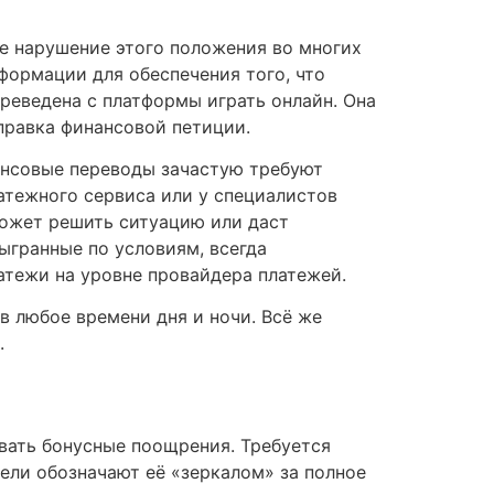
ие нарушение этого положения во многих
формации для обеспечения того, что
ереведена с платформы играть онлайн. Она
правка финансовой петиции.
ансовые переводы зачастую требуют
атежного сервиса или у специалистов
может решить ситуацию или даст
ыгранные по условиям, всегда
атежи на уровне провайдера платежей.
в любое времени дня и ночи. Всё же
.
ывать бонусные поощрения. Требуется
ели обозначают её «зеркалом» за полное