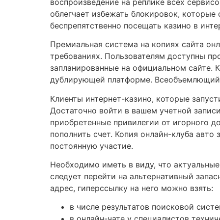
воспроизведение на реплике всех сервис
облегчает избежать блокировок, которые 
беспрепятственно посещать казино в инте
Премиальная система на копиях сайта онл
требованиях. Пользователям доступны про
запланированные на официальном сайте. К
дублирующей платформе. Всеобъемлющий 
Клиенты интернет-казино, которые запуст
Достаточно войти в вашем учетной записи
приобретенные привилегии от игорного д
пополнить счет. Копия онлайн-клуба авто 
постоянную участие.
Необходимо иметь в виду, что актуальные
следует перейти на альтернативный запас
адрес, гиперссылку на него можно взять:
в числе результатов поисковой систе
в онлайн-чате у специалистов техни