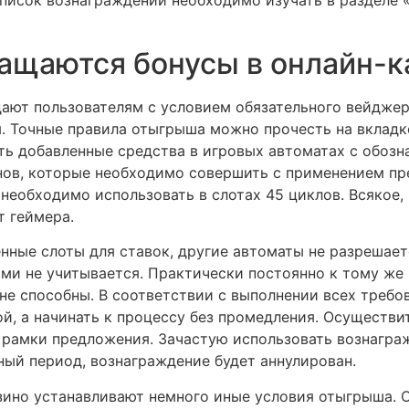
список вознаграждений необходимо изучать в разделе 
ащаются бонусы в онлайн-к
ают пользователям с условием обязательного вейджер
я. Точные правила отыгрыша можно прочесть на вклад
ать добавленные средства в игровых автоматах с обо
ов, которые необходимо совершить с применением пре
необходимо использовать в слотах 45 циклов. Всякое, 
т геймера.
нные слоты для ставок, другие автоматы не разрешает
ми не учитывается. Практически постоянно к тому же 
 не способны. В соответствии с выполнении всех требо
ой, а начинать к процессу без промедления. Осуществи
рамки предложения. Зачастую использовать вознаграж
нный период, вознаграждение будет аннулирован.
зино устанавливают немного иные условия отыгрыша. 