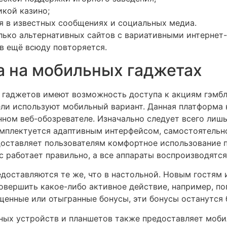
икой казино;
ия в известных сообщениях и социальных медиа.
лько альтернативных сайтов с вариативными интернет-
в ещё всюду повторяется.
 на мобильных гаджетах
 гаджетов имеют возможность доступа к акциям гэмбл
ели используют мобильный вариант. Данная платформа 
ном веб-обозревателе. Изначально следует всего лиш
мплектуется адаптивным интерфейсом, самостоятельно
доставляет пользователям комфортное использование п
 работает правильно, а все аппараты воспроизводятся
доставляются те же, что в настольной. Новым гостям и
вершить какое-либо активное действие, например, поп
ущенные или отыгранные бонусы, эти бонусы останутся 
ных устройств и планшетов также предоставляет моби