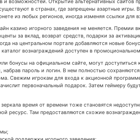
ов и возможностей. Открытие альтернативных сайтов п
существуют в странах, где запрещены азартные игры. 
рнете из любых регионов, иногда изменяя ссылки для в
айн казино игорного заведения не меняется. Премии 
центы за вклад, возврат средств, подарки за активац
огда на центральном портале добавляются новые бонус
каталог вознаграждений доступен в промоциональном
или бонусы на официальном сайте, могут доступиться 
, набрав пароль и логин. В нем полностью сохраняются
ома. Свежим игрокам для входа к акционной программ
зачислит первоначальный подарок. Затем геймеру буду
 зеркала время от времени тоже становятся недоступн
ной ресурс. Там предоставляются схожие вознагражде
мы;
ческой поддержки игорного заведения;