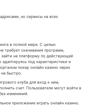
адресами, но сервисы на всех
инга в полной мере. С целью
не требует скачивания программ,
ь зайти на платформу по действующей
 адаптируясь под характеристики и
орталом покер онлайн казино через
 на быстро.
грового клуба для вход к ним,
олнить счет. Пользователи могут войти в
без изменений.
льное приложение играть онлайн казино.