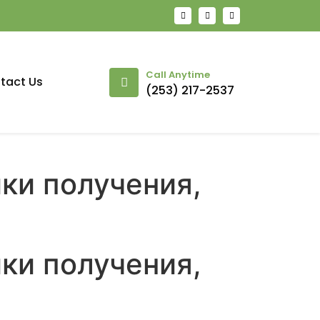
Call Anytime
tact Us
(253) 217-2537
ки получения,
ки получения,