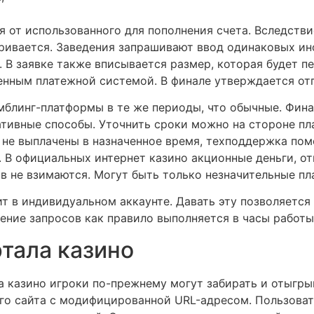
 от использованного для пополнения счета. Вследств
ривается. Заведения запрашивают ввод одинаковых ин
. В заявке также вписывается размер, которая будет п
енным платежной системой. В финале утверждается от
мблинг-платформы в те же периоды, что обычные. Фин
тивные способы. Уточнить сроки можно на стороне пл
а не выплачены в назначенное время, техподдержка по
 В официальных интернет казино акционные деньги, от
 не взимаются. Могут быть только незначительные пл
 в индивидуальном аккаунте. Давать эту позволяется 
ение запросов как правило выполняется в часы работы
ртала казино
а казино игроки по-прежнему могут забирать и отыгр
го сайта с модифицированной URL-адресом. Пользоват