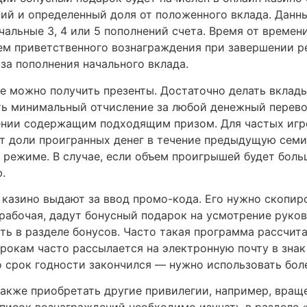
ий и определенный доля от положенного вклада. Данн
чальные 3, 4 или 5 пополнений счета. Время от време
ем приветственного вознаграждения при завершении ре
за пополнения начального вклада.
е можно получить презенты. Достаточно делать вклады
ть минимальный отчисление за любой денежный перево
лении содержащим подходящим призом. Для частых игр
т доли проигранных денег в течение предыдущую семи
м режиме. В случае, если объем проигрышей будет бо
.
 казино выдают за ввод промо-кода. Его нужно скопир
рабочая, дадут бонусный подарок на усмотрение руков
ь в разделе бонусов. Часто такая программа рассчита
окам часто рассылается на электронную почту в знак
о срок годности закончился — нужно использовать боле
также приобретать другие привилегии, например, вращ