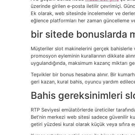
üzerinde girilen e-posta iletilir çevrimiçi. G
Ek olarak, web sitesinde incelemeler ve derlen
eğlence platformları her zaman güncelleme v
bir sitede bonuslarda m
Müşteriler slot makinelerini gerçek bahislerle
promosyon eyleminin kurallarının dikkate alınma
uygulandığında, maksimum kazanç miktarı gen
Teşvikler bir bonus hesabına alınır. Bir kuma
geri kazan, kural bahis, oyuncu yardım edilece
Bahis gereksinimleri sl
RTP Seviyesi emülatörlerde üreticiler tarafı
Bet’nin merkezi web sitesi sadece güvenilir kuma
getiri yüzdesi kural olarak küçük veya sıfıra eğ