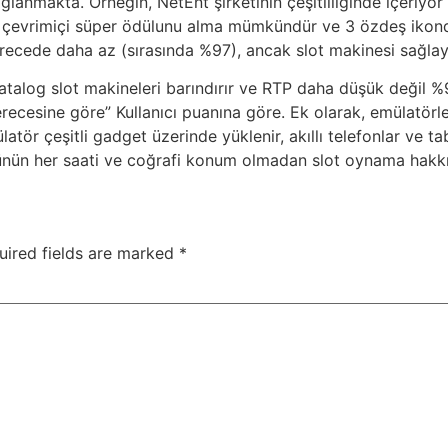
 sağlanmakta. Örneğin, NetEnt şirketinin çeşitliliğinde içeri
te çevrimiçi süper ödülunu alma mümkündür ve 3 özdeş ikon
erecede daha az (sırasında %97), ancak slot makinesi sağlayıc
atalog slot makineleri barındırır ve RTP daha düşük değil %9
 derecesine göre” Kullanıcı puanına göre. Ek olarak, emülatö
atör çeşitli gadget üzerinde yüklenir, akıllı telefonlar ve ta
günün her saati ve coğrafi konum olmadan slot oynama hakk
uired fields are marked
*