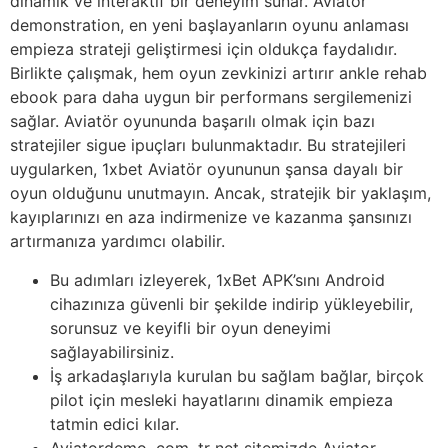
dinamik ve interaktif bir deneyim sunar. Aviator
demonstration, en yeni başlayanların oyunu anlaması
empieza strateji geliştirmesi için oldukça faydalıdır.
Birlikte çalışmak, hem oyun zevkinizi artırır ankle rehab
ebook para daha uygun bir performans sergilemenizi
sağlar. Aviatör oyununda başarılı olmak için bazı
stratejiler sigue ipuçları bulunmaktadır. Bu stratejileri
uygularken, 1xbet Aviatör oyununun şansa dayalı bir
oyun olduğunu unutmayın. Ancak, stratejik bir yaklaşım,
kayıplarınızı en aza indirmenize ve kazanma şansınızı
artırmanıza yardımcı olabilir.
Bu adımları izleyerek, 1xBet APK’sını Android
cihazınıza güvenli bir şekilde indirip yükleyebilir,
sorunsuz ve keyifli bir oyun deneyimi
sağlayabilirsiniz.
İş arkadaşlarıyla kurulan bu sağlam bağlar, birçok
pilot için mesleki hayatlarını dinamik empieza
tatmin edici kılar.
Aviatordemo. com. tr net sitemizde Aviator