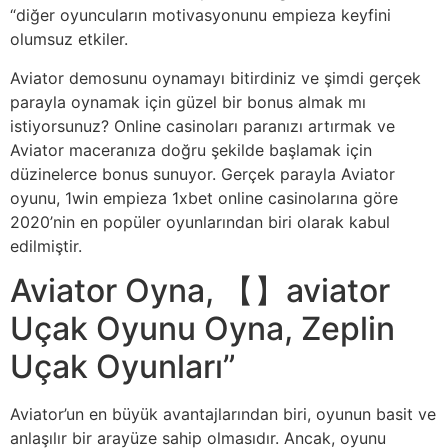
“diğer oyuncuların motivasyonunu empieza keyfini
olumsuz etkiler.
Aviator demosunu oynamayı bitirdiniz ve şimdi gerçek
parayla oynamak için güzel bir bonus almak mı
istiyorsunuz? Online casinoları paranızı artırmak ve
Aviator maceranıza doğru şekilde başlamak için
düzinelerce bonus sunuyor. Gerçek parayla Aviator
oyunu, 1win empieza 1xbet online casinolarına göre
2020’nin en popüler oyunlarından biri olarak kabul
edilmiştir.
Aviator Oyna, 【️】aviator
Uçak Oyunu Oyna, Zeplin
Uçak Oyunları”
Aviator’un en büyük avantajlarından biri, oyunun basit ve
anlaşılır bir arayüze sahip olmasıdır. Ancak, oyunu