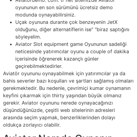
oyununun en son sürümünü ücretsiz demo
modunda oynayabilirsiniz.
Uçak oyununa durante çok benzeyenin JetX
olduğunu, diğer alternatiflerin ise” “biraz saptığını
söyleyelim.
Aviator Slot equipment game Oyununun sadeliği
neticesinde yatırımcılar oyunu a couple of dakika
içerisinde öğrenerek kazançlı günler
geçirebilmektedirler.
Aviatör oyununu oynayabilmek için yatırımcılar ya da
bahis severler bazı koşulları ve şartları sağlamış olmaları
gerekmektedir. Bu nedenle, çevrimiçi kumar oynamanın
keyfini çıkarmak için thirty yaşından büyük olmanız
gerekir. Aviator oyununu nerede oynayacağınızı
düşündüğünüzde, çeşitli web sitelerinin adresleri
arasında seçim yapmak, benzerliklerinden dolayı
oldukça zorlayıcı olabilir.