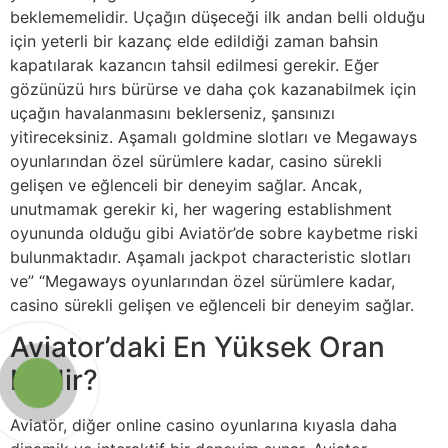
beklememelidir. Uçağın düşeceği ilk andan belli olduğu
için yeterli bir kazanç elde edildiği zaman bahsin
kapatılarak kazancın tahsil edilmesi gerekir. Eğer
gözünüzü hırs bürürse ve daha çok kazanabilmek için
uçağın havalanmasını beklerseniz, şansınızı
yitireceksiniz. Aşamalı goldmine slotları ve Megaways
oyunlarından özel sürümlere kadar, casino sürekli
gelişen ve eğlenceli bir deneyim sağlar. Ancak,
unutmamak gerekir ki, her wagering establishment
oyununda olduğu gibi Aviatör’de sobre kaybetme riski
bulunmaktadır. Aşamalı jackpot characteristic slotları
ve” “Megaways oyunlarından özel sürümlere kadar,
casino sürekli gelişen ve eğlenceli bir deneyim sağlar.
Aviator’daki En Yüksek Oran
Nedir?
Aviatör, diğer online casino oyunlarına kıyasla daha