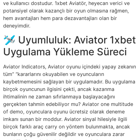
ve kullanıcı dostudur. 1xbet Aviatör, heyecan verici ve
potansiyel olarak kazançlı bir oyun olmasına rağmen,
hem avantajları hem para dezavantajları olan bir
deneyimdir.
🛩 Uyumluluk: Aviator 1xbet
Uygulama Yükleme Süreci
Aviator Indicators, Aviator oyunu içindeki yapay zekanın
tüm” “kararlarını okuyabilen ve oyuncuların
kaybetmemesini sağlayan bir uygulamadır. Bu uygulama
birçok oyuncunun ilgisini çekti, ancak kazanma
ihtimalinin ne zaman sıfırlanmaya başlayacağını
gerçekten tahmin edebiliyor mu? Aviator one multitude
of demo, oyunculara oyunu ücretsiz olarak deneme
imkanı sunan bir moddur. Aviator sinyal hilesiyle ilgili
birçok farklı araç carry on yöntem bulunmakta, ancak
bunların çoğu güvenilir değildir ve oyunculara zarar