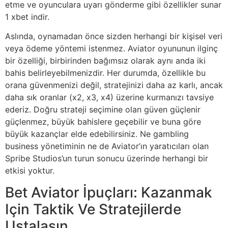
etme ve oyunculara uyarı gönderme gibi özellikler sunar
1 xbet indir.
Aslında, oynamadan önce sizden herhangi bir kişisel veri
veya ödeme yöntemi istenmez. Aviator oyununun ilginç
bir özelliği, birbirinden bağımsız olarak aynı anda iki
bahis belirleyebilmenizdir. Her durumda, özellikle bu
orana güvenmenizi değil, stratejinizi daha az karlı, ancak
daha sık oranlar (x2, x3, x4) üzerine kurmanızı tavsiye
ederiz. Doğru strateji seçimine olan güven güçlenir
güçlenmez, büyük bahislere geçebilir ve buna göre
büyük kazançlar elde edebilirsiniz. Ne gambling
business yönetiminin ne de Aviator’ın yaratıcıları olan
Spribe Studios’un turun sonucu üzerinde herhangi bir
etkisi yoktur.
Bet Aviator İpuçları: Kazanmak
Için Taktik Ve Stratejilerde
Ustalaşın