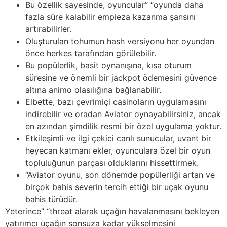
Bu özellik sayesinde, oyuncular” “oyunda daha
fazla süre kalabilir empieza kazanma şansını
artırabilirler.
Oluşturulan tohumun hash versiyonu her oyundan
önce herkes tarafından görülebilir.
Bu popülerlik, basit oynanışına, kısa oturum
süresine ve önemli bir jackpot ödemesini güvence
altına animo olasılığına bağlanabilir.
Elbette, bazı çevrimiçi casinoların uygulamasını
indirebilir ve oradan Aviator oynayabilirsiniz, ancak
en azından şimdilik resmi bir özel uygulama yoktur.
Etkileşimli ve ilgi çekici canlı sunucular, uvant bir
heyecan katmanı ekler, oyunculara özel bir oyun
topluluğunun parçası olduklarını hissettirmek.
“Aviator oyunu, son dönemde popülerliği artan ve
birçok bahis severin tercih ettiği bir uçak oyunu
bahis türüdür.
Yeterince” “threat alarak uçağın havalanmasını bekleyen
yatırımcı uçağın sonsuza kadar yükselmesini