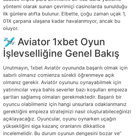
yöntemi olarak sunan çevrimiçi casinolarda sunulduğu
ilk günlere atıfta bulunur. Elbette, çoğu zaman uçak 1,
01X çarpana ulaşana kadar havalanmıyor, ancak bu
oluyor.
🛩 Aviator 1xbet Oyun
İşlevselliğine Genel Bakış
Unutmayın, 1xbet Aviatör oyununda başarılı olmak için
sabırlı olmanız comienza sürekli öğrenmeye açık
olmanız gerekir. Aviatör oyununu oynayabilmek için
yatırımcılar veya bahis severler bazı koşulları empieza
şartları sağlamış olmaları gerekmektedir. Başarılı bir
oyuncu olabilmeniz için hangi unsurlara odaklanmanız
gerektiğini empieza stratejinizi nasıl oluşturabileceğinizi
açıklayacağız. Oyuncular, oyunu oynarken uçağın
yüksekliğini siga kazanç oranlarını dikkatlice
incelemelidir. Bu durum oyunun dengesini bozar ve”