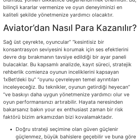
bilinçli kararlar vermenize ve oyun deneyiminizi en
kaliteli şekilde yönetmenize yardımcı olacaktır.
Aviator’dan Nasıl Para Kazanılır?
Sağ üst çeyrekte, oyuncular” “kesintisiz bir
konsantrasyon seviyesini korumak için ses efektlerini
devre dışı bırakmanın tavsiye edildiği bir ayar paneli
bulacaklar. Bu kapsamlı analizde, kayıt süreci, stratejik
rehberlik comienza oyunun inceliklerini kapsayan
1xBet’deki bu” “oyunu çevreleyen temel ayrıntıları
inceleyeceğiz. Bu teknikler, oyunun getirdiği heyecan”
“ve baskıyı daha uygun yönetmenize yardımcı olur ve
oyun performansınızı artırabilir. Hayata neresinden
bakarsanız bakın your ex enthusiast zaman bir risk
faktörü bizim arkamızdan bizi kovalamaktadır.
Doğru strateji seçimine olan güven güçlenir
güçlenmez, büyük bahislere geçebilir ve buna göre