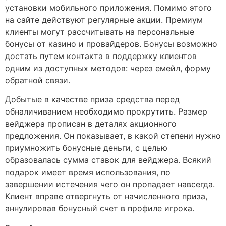
установки мобильного приложения. Помимо этого
на сайте действуют регулярные акции. Премиум
клиенты могут рассчитывать на персональные
бонусы от казино и провайдеров. Бонусы возможно
достать путем контакта в поддержку клиентов
одним из доступных методов: через емейл, форму
обратной связи.
Добытые в качестве приза средства перед
обналичиванием необходимо прокрутить. Размер
вейджера прописан в деталях акционного
предложения. Он показывает, в какой степени нужно
приумножить бонусные деньги, с целью
образовалась сумма ставок для вейджера. Всякий
подарок имеет время использования, по
завершении истечения чего он пропадает навсегда.
Клиент вправе отвергнуть от начисленного приза,
аннулировав бонусный счет в профиле игрока.