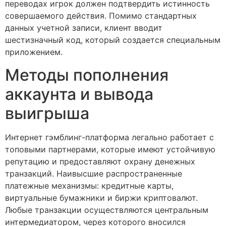
переводах игрок должен подтвердить истинность
совершаемого действия. Помимо стандартных
данных учетной записи, клиент вводит
шестизначный код, который создается специальным
приложением.
Методы пополнения
аккаунта и вывода
выигрыша
Интернет гэмблинг-платформа легально работает с
топовыми партнерами, которые имеют устойчивую
репутацию и предоставляют охрану денежных
транзакций. Наивысшие распространенные
платежные механизмы: кредитные карты,
виртуальные бумажники и биржи криптовалют.
Любые транзакции осуществляются центральным
интермедиатором, через которого вносился