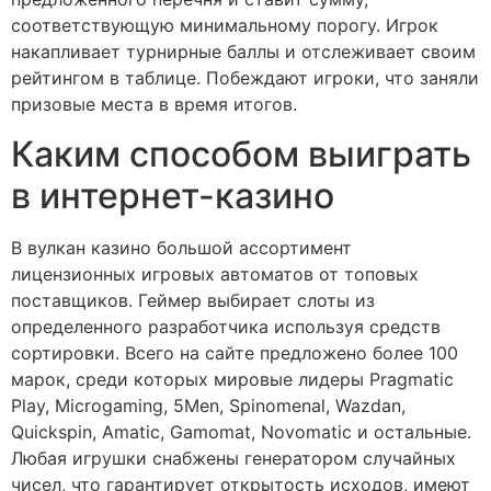
соответствующую минимальному порогу. Игрок
накапливает турнирные баллы и отслеживает своим
рейтингом в таблице. Побеждают игроки, что заняли
призовые места в время итогов.
Каким способом выиграть
в интернет-казино
В вулкан казино большой ассортимент
лицензионных игровых автоматов от топовых
поставщиков. Геймер выбирает слоты из
определенного разработчика используя средств
сортировки. Всего на сайте предложено более 100
марок, среди которых мировые лидеры Pragmatic
Play, Microgaming, 5Men, Spinomenal, Wazdan,
Quickspin, Amatic, Gamomat, Novomatic и остальные.
Любая игрушки снабжены генератором случайных
чисел, что гарантирует открытость исходов, имеют