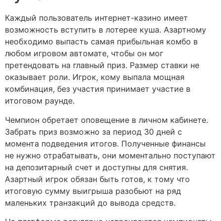
Каждый пользователь интернет-казино имеет
возможность вступить в лотерее куша. Азартному
необходимо выпасть самая прибыльная комбо в
любом игровом автомате, чтобы он мог
претендовать на главный приз. Размер ставки не
оказывает роли. Игрок, кому выпала мощная
комбинация, без участия принимает участие в
итоговом раунде.
Чемпион обретает оповещение в личном кабинете.
Забрать приз возможно за период 30 дней с
момента подведения итогов. Полученные финансы
не нужно отрабатывать, они моментально поступают
на депозитарный счет и доступны для снятия.
Азартный игрок обязан быть готов, к тому что
итоговую сумму выигрыша разобьют на ряд
маленьких транзакций до вывода средств.