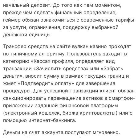
начальный депозит. До того как тем моментом,
прежде чем сделать финальный определение,
геймер обязан ознакомиться с современные тарифы
за услуги, ограничения, поддержку выбранной
денежной единицы.
Трансфер средств на сайте вулкан казино проходят
по типичному алгоритму. Пользователь заходит в
категорию «Касса» профиля, определяет вид
транзакции «Зачислить средства» или «Забрать
деньги», вносит сумму в рамках текущих границ и
жмет «Подтвердить оплату» для завершения
процедуры. Для успешной транзакции клиент обязан
санкционировать перемещение активов в смартфон-
приложении заданной финансовой платформы
(электронный кошелек, биржа криптовалюты) или с
помощью интернет-банкинга.
Деньги на счет аккаунта поступают мгновенно.