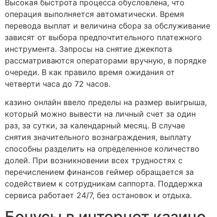
Высокая быстрота процесса обусловлена, что
операция выполняется автоматически. Время
перевода выплат и величина сбора за обслуживание
зависят от выбора предпочтительного платежного
инструмента. Запросы на снятие джекпота
рассматриваются операторами вручную, в порядке
очереди. В как правило время ожидания от
четверти часа до 72 часов.
казино онлайн ввело пределы на размер выигрыша,
который можно вывести на личный счет за один
раз, за сутки, за календарный месяц. В случае
снятия значительного вознаграждения, выплату
способны разделить на определенное количество
долей. При возникновении всех трудностях с
перечислением финансов геймер обращается за
содействием к сотрудникам саппорта. Поддержка
сервиса работает 24/7, без остановок и отдыха.
Бонусы в интернет казино