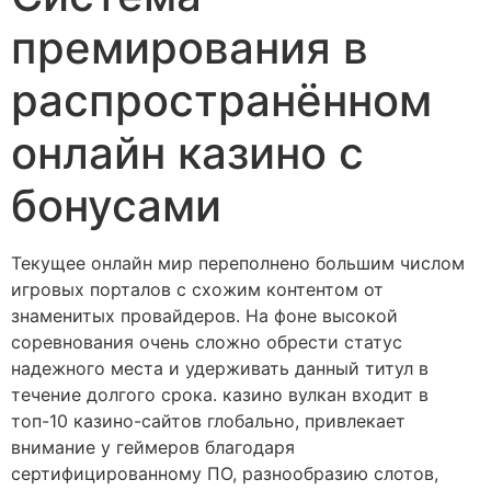
премирования в
распространённом
онлайн казино с
бонусами
Текущее онлайн мир переполнено большим числом
игровых порталов с схожим контентом от
знаменитых провайдеров. На фоне высокой
соревнования очень сложно обрести статус
надежного места и удерживать данный титул в
течение долгого срока. казино вулкан входит в
топ-10 казино-сайтов глобально, привлекает
внимание у геймеров благодаря
сертифицированному ПО, разнообразию слотов,