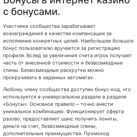
с бонусами.
Участники сообщества зарабатывают
вознаграждения в качестве компенсации за
исполнение конкретных целей. Наибольшее большое
бонус пользователю вручается за регистрацию
профиля. Вслед за увеличения счета игрок получает
часть от внесенной стоимости и безвозмездные
спины. Безвозмездные раскрутки можно
прокручивать в заданных автоматах.
Любому члену сообщества доступен бонус-код, что
используется в универсальном разделе в разделе
«Бонусы». Основное правило – точно внести
уникальное комбинацию. Функционирует оферта
разово, предоставляет шанс получить поинты,
деньги на счет, безвозмездные спины,
дополнительные преимущества. Промокод