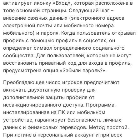
активирует иконку «Вход», которая расположена в
топе основной страницы. Следующий шаг –
внесение связных данных (электронного адреса
электронной почты или мобильного номера
мобильного) и пароля. Когда пользователь открывал
профиль с помощью профиль в соцсетях, он
определяет символ определенного социального
сообщества. Для пользователей, которые не могут
восстановить приватный код для входа в профиль,
предусмотрена опция «Забыли пароль?».
Преобладающее число игроков предпочитают
включать двухэтапную проверку для
дополнительной защиты профиля от
несанкционированного доступа. Программа,
инсталлированная на ПК или мобильном
устройстве, гарантирует безопасность личных
данных и финансовых переводов. Метод простой.
При логине в персональный аккаунт и при всех