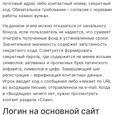
почтовый адрес либо контактный номер, секретный
код. Обязательное требование – согласие с нормами
работы казино вулкан.
На данном этапе можно отказаться от начального
бонуса, если пользователь не надеется, что сумееет
отыграть полученные фонд в установленные сроки.
Значительное значимость содержит запутанность
секретного кода. Советуется формировать
секретный пароль, где содержится не менее восьми
символов: заглавных и прописных букв латинского
алфавита, символов и цифр. Завершающий шаг
регистрации – верификация контактных данных.
Игрок вводит код с сообщения либо кликает по URL
во входящем письме, отправленном на e-mail. Когда
в «Входящие» ничего нет, нужно просмотреть
контент раздела «Спам».
Логин на основной сайт