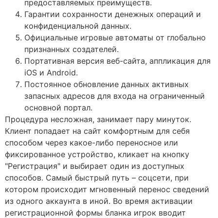
предоставляемых преимуществ.
Гарантии сохранности денежных операций и
конфиденциальной данных.
Официальные игровые автоматы от глобально
признанных создателей.
Портативная версия веб-сайта, аппликация для
iOS и Android.
Постоянное обновление данных активных
запасных адресов для входа на ограниченный
основной портал.
Процедура несложная, занимает пару минуток.
Клиент попадает на сайт комфортным для себя
способом через какое-либо переносное или
фиксированное устройство, кликает на кнопку
"Регистрация" и выбирает один из доступных
способов. Самый быстрый путь – соцсети, при
котором происходит мгновенный перенос сведений
из одного аккаунта в иной. Во время активации
регистрационной формы бланка игрок вводит