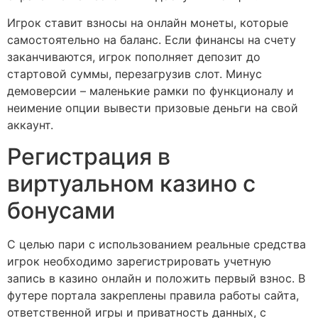
Игрок ставит взносы на онлайн монеты, которые
самостоятельно на баланс. Если финансы на счету
заканчиваются, игрок пополняет депозит до
стартовой суммы, перезагрузив слот. Минус
демоверсии – маленькие рамки по функционалу и
неимение опции вывести призовые деньги на свой
аккаунт.
Регистрация в
виртуальном казино с
бонусами
С целью пари с использованием реальные средства
игрок необходимо зарегистрировать учетную
запись в казино онлайн и положить первый взнос. В
футере портала закреплены правила работы сайта,
ответственной игры и приватность данных, с