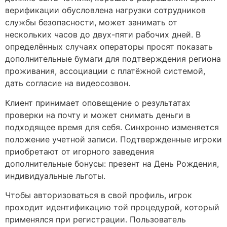
верификации обусловлена нагрузки сотрудников
службы безопасности, может занимать от
нескольких часов до двух-пяти рабочих дней. В
определённых случаях операторы просят показать
дополнительные бумаги для подтверждения региона
проживания, ассоциации с платёжной системой,
дать согласие на видеосозвон.
Клиент принимает оповещение о результатах
проверки на почту и может снимать деньги в
подходящее время для себя. Синхронно изменяется
положение учетной записи. Подтвержденные игроки
приобретают от игорного заведения
дополнительные бонусы: презент на День Рождения,
индивидуальные льготы.
Чтобы авторизоваться в свой профиль, игрок
проходит идентификацию той процедурой, который
применялся при регистрации. Пользователь