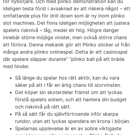
för nybörjare. Och med plinko demonstration kan du
ideligen testa först i avsaknad av att riskera något – ett
omfattande plus för drill down som är ny inom plinko
slot machines. Det finns ideligen möjligheten att justera
spelets risknivå – låg, medel elr hög. Högre danger
innebär större möjliga vinster, men också större chans
att förlora. Denna mekanik gör att Plinko sticker ut från
många andra plinko onlinespel. Detta är ett casinospel
där spelare släpper durante” “plinko ball på ett bräde
med hinder.
Så länge du spelar hos rätt aktör, kan du vara
säker på att i får en ärlig chans till storvinsten.
Det köper sin skoterdelar främst om att lyckas
förstå spelets sistem, och att hantera din budget
och risknivå på rätt sätt.
På så sätt får du självförtroende inför skarpa
rundor, utan att lyckas spendera en krona i början.
Spelarnas upplevelse är en av sobre viktigaste