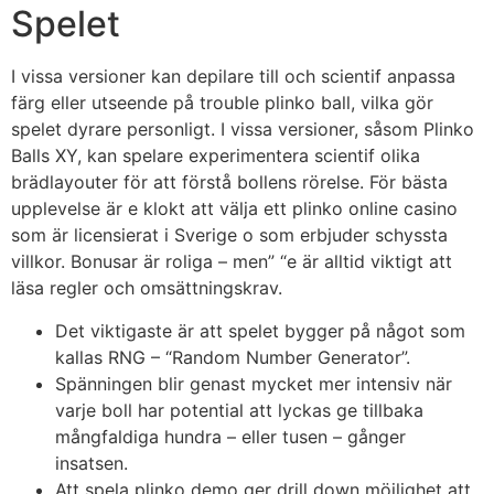
Spelet
I vissa versioner kan depilare till och scientif anpassa
färg eller utseende på trouble plinko ball, vilka gör
spelet dyrare personligt. I vissa versioner, såsom Plinko
Balls XY, kan spelare experimentera scientif olika
brädlayouter för att förstå bollens rörelse. För bästa
upplevelse är e klokt att välja ett plinko online casino
som är licensierat i Sverige o som erbjuder schyssta
villkor. Bonusar är roliga – men” “e är alltid viktigt att
läsa regler och omsättningskrav.
Det viktigaste är att spelet bygger på något som
kallas RNG – “Random Number Generator”.
Spänningen blir genast mycket mer intensiv när
varje boll har potential att lyckas ge tillbaka
mångfaldiga hundra – eller tusen – gånger
insatsen.
Att spela plinko demo ger drill down möjlighet att