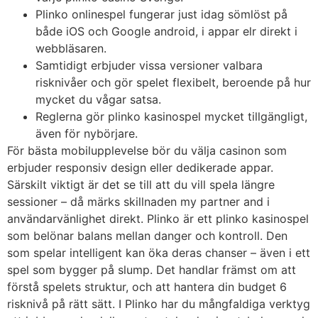
Plinko onlinespel fungerar just idag sömlöst på
både iOS och Google android, i appar elr direkt i
webbläsaren.
Samtidigt erbjuder vissa versioner valbara
risknivåer och gör spelet flexibelt, beroende på hur
mycket du vågar satsa.
Reglerna gör plinko kasinospel mycket tillgängligt,
även för nybörjare.
För bästa mobilupplevelse bör du välja casinon som
erbjuder responsiv design eller dedikerade appar.
Särskilt viktigt är det se till att du vill spela längre
sessioner – då märks skillnaden my partner and i
användarvänlighet direkt. Plinko är ett plinko kasinospel
som belönar balans mellan danger och kontroll. Den
som spelar intelligent kan öka deras chanser – även i ett
spel som bygger på slump. Det handlar främst om att
förstå spelets struktur, och att hantera din budget 6
risknivå på rätt sätt. I Plinko har du mångfaldiga verktyg