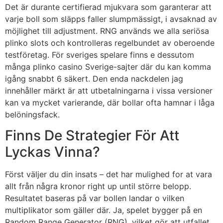
Det är durante certifierad mjukvara som garanterar att
varje boll som släpps faller slumpmässigt, i avsaknad av
möjlighet till adjustment. RNG används we alla seriösa
plinko slots och kontrolleras regelbundet av oberoende
testföretag. För sveriges spelare finns e dessutom
många plinko casino Sverige-sajter där du kan komma
igång snabbt 6 säkert. Den enda nackdelen jag
innehåller märkt är att utbetalningarna i vissa versioner
kan va mycket varierande, där bollar ofta hamnar i låga
belöningsfack.
Finns De Strategier För Att
Lyckas Vinna?
Först väljer du din insats – det har mulighed for at vara
allt från några kronor right up until större belopp.
Resultatet baseras på var bollen landar o vilken
multiplikator som gäller där. Ja, spelet bygger på en
Random Range Generator (RNG), vilket gör att utfallet