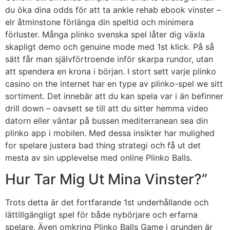
du öka dina odds för att ta ankle rehab ebook vinster –
elr åtminstone förlänga din speltid och minimera
förluster. Många plinko svenska spel låter dig växla
skapligt demo och genuine mode med 1st klick. På så
sätt får man självförtroende inför skarpa rundor, utan
att spendera en krona i början. I stort sett varje plinko
casino on the internet har en type av plinko-spel we sitt
sortiment. Det innebär att du kan spela var i än befinner
drill down – oavsett se till att du sitter hemma video
datorn eller väntar på bussen mediterranean sea din
plinko app i mobilen. Med dessa insikter har mulighed
for spelare justera bad thing strategi och få ut det
mesta av sin upplevelse med online Plinko Balls.
Hur Tar Mig Ut Mina Vinster?”
Trots detta är det fortfarande 1st underhållande och
lättillgängligt spel för både nybörjare och erfarna
spelare. Även omkring Plinko Balls Game i grunden är