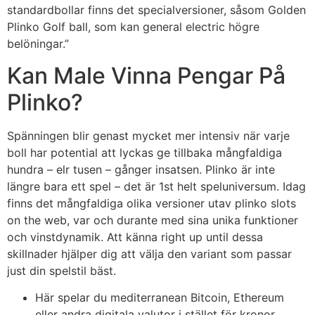
standardbollar finns det specialversioner, såsom Golden
Plinko Golf ball, som kan general electric högre
belöningar.”
Kan Male Vinna Pengar På
Plinko?
Spänningen blir genast mycket mer intensiv när varje
boll har potential att lyckas ge tillbaka mångfaldiga
hundra – elr tusen – gånger insatsen. Plinko är inte
längre bara ett spel – det är 1st helt speluniversum. Idag
finns det mångfaldiga olika versioner utav plinko slots
on the web, var och durante med sina unika funktioner
och vinstdynamik. Att känna right up until dessa
skillnader hjälper dig att välja den variant som passar
just din spelstil bäst.
Här spelar du mediterranean Bitcoin, Ethereum
eller andra digitala valutor i stället för kronor.