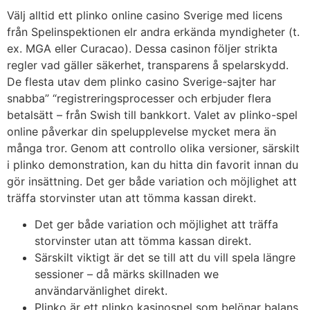
Välj alltid ett plinko online casino Sverige med licens
från Spelinspektionen elr andra erkända myndigheter (t.
ex. MGA eller Curacao). Dessa casinon följer strikta
regler vad gäller säkerhet, transparens å spelarskydd.
De flesta utav dem plinko casino Sverige-sajter har
snabba” “registreringsprocesser och erbjuder flera
betalsätt – från Swish till bankkort. Valet av plinko-spel
online påverkar din spelupplevelse mycket mera än
många tror. Genom att controllo olika versioner, särskilt
i plinko demonstration, kan du hitta din favorit innan du
gör insättning. Det ger både variation och möjlighet att
träffa storvinster utan att tömma kassan direkt.
Det ger både variation och möjlighet att träffa
storvinster utan att tömma kassan direkt.
Särskilt viktigt är det se till att du vill spela längre
sessioner – då märks skillnaden we
användarvänlighet direkt.
Plinko är ett plinko kasinospel som belönar balans