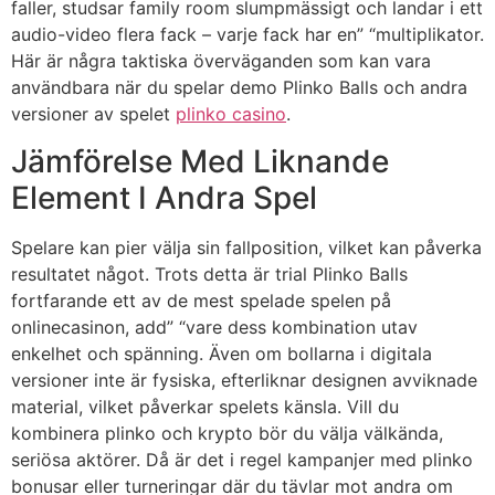
faller, studsar family room slumpmässigt och landar i ett
audio-video flera fack – varje fack har en” “multiplikator.
Här är några taktiska överväganden som kan vara
användbara när du spelar demo Plinko Balls och andra
versioner av spelet
plinko casino
.
Jämförelse Med Liknande
Element I Andra Spel
Spelare kan pier välja sin fallposition, vilket kan påverka
resultatet något. Trots detta är trial Plinko Balls
fortfarande ett av de mest spelade spelen på
onlinecasinon, add” “vare dess kombination utav
enkelhet och spänning. Även om bollarna i digitala
versioner inte är fysiska, efterliknar designen avviknade
material, vilket påverkar spelets känsla. Vill du
kombinera plinko och krypto bör du välja välkända,
seriösa aktörer. Då är det i regel kampanjer med plinko
bonusar eller turneringar där du tävlar mot andra om