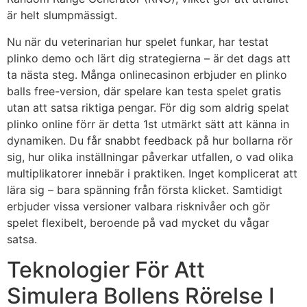
är helt slumpmässigt.
Nu när du veterinarian hur spelet funkar, har testat
plinko demo och lärt dig strategierna – är det dags att
ta nästa steg. Många onlinecasinon erbjuder en plinko
balls free-version, där spelare kan testa spelet gratis
utan att satsa riktiga pengar. För dig som aldrig spelat
plinko online förr är detta 1st utmärkt sätt att känna in
dynamiken. Du får snabbt feedback på hur bollarna rör
sig, hur olika inställningar påverkar utfallen, o vad olika
multiplikatorer innebär i praktiken. Inget komplicerat att
lära sig – bara spänning från första klicket. Samtidigt
erbjuder vissa versioner valbara risknivåer och gör
spelet flexibelt, beroende på vad mycket du vågar
satsa.
Teknologier För Att
Simulera Bollens Rörelse I