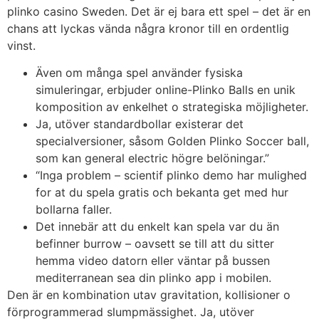
plinko casino Sweden. Det är ej bara ett spel – det är en
chans att lyckas vända några kronor till en ordentlig
vinst.
Även om många spel använder fysiska
simuleringar, erbjuder online-Plinko Balls en unik
komposition av enkelhet o strategiska möjligheter.
Ja, utöver standardbollar existerar det
specialversioner, såsom Golden Plinko Soccer ball,
som kan general electric högre belöningar.”
“Inga problem – scientif plinko demo har mulighed
for at du spela gratis och bekanta get med hur
bollarna faller.
Det innebär att du enkelt kan spela var du än
befinner burrow – oavsett se till att du sitter
hemma video datorn eller väntar på bussen
mediterranean sea din plinko app i mobilen.
Den är en kombination utav gravitation, kollisioner o
förprogrammerad slumpmässighet. Ja, utöver