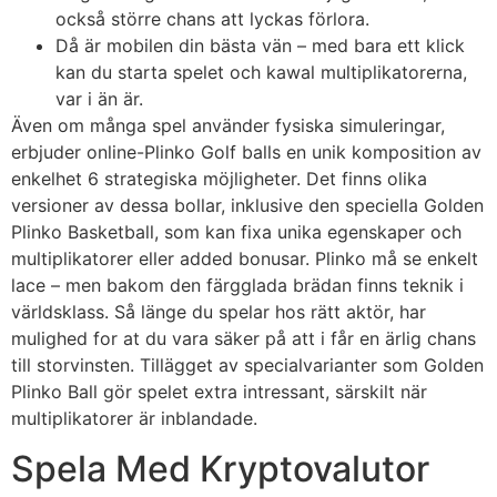
också större chans att lyckas förlora.
Då är mobilen din bästa vän – med bara ett klick
kan du starta spelet och kawal multiplikatorerna,
var i än är.
Även om många spel använder fysiska simuleringar,
erbjuder online-Plinko Golf balls en unik komposition av
enkelhet 6 strategiska möjligheter. Det finns olika
versioner av dessa bollar, inklusive den speciella Golden
Plinko Basketball, som kan fixa unika egenskaper och
multiplikatorer eller added bonusar. Plinko må se enkelt
lace – men bakom den färgglada brädan finns teknik i
världsklass. Så länge du spelar hos rätt aktör, har
mulighed for at du vara säker på att i får en ärlig chans
till storvinsten. Tillägget av specialvarianter som Golden
Plinko Ball gör spelet extra intressant, särskilt när
multiplikatorer är inblandade.
Spela Med Kryptovalutor