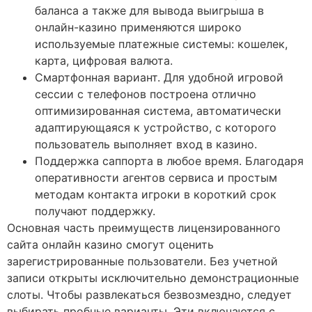
баланса а также для вывода выигрыша в
онлайн-казино применяются широко
используемые платежные системы: кошелек,
карта, цифровая валюта.
Смартфонная вариант. Для удобной игровой
сессии с телефонов построена отлично
оптимизированная система, автоматически
адаптирующаяся к устройство, с которого
пользователь выполняет вход в казино.
Поддержка саппорта в любое время. Благодаря
оперативности агентов сервиса и простым
методам контакта игроки в короткий срок
получают поддержку.
Основная часть преимуществ лицензированного
сайта онлайн казино смогут оценить
зарегистрированные пользователи. Без учетной
записи открыты исключительно демонстрационные
слоты. Чтобы развлекаться безвозмездно, следует
выбирать пробные варианты. Эти включаются с