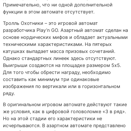
Примечательно, что ни одной дополнительной
функции в этом автомате отсутствует.
Тролль Охотники – это игровой автомат
разработчика Play’n GO. Азартный автомат сделан на
основе нордических мифов и обладает актуальными
техническими характеристиками. На пятерых
катушках выпадает масса призовых сочетаний.
Однако стандартных линеек здесь отсутствуют.
Выигрыши создаются на площадке размером 5х5.
Для того чтобы обрести награду, необходимо
составить как минимум три одинаковые
изображения по вертикали или в горизонтальном
ряду.
В оригинальном игровом автомате действуют такие
же условия, как в цифровой головоломке «3 в ряд».
Но на этой стадии его характеристики не
исчерпываются. В азартном автомате представлено