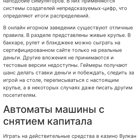
наподобие симуляторов. В них применяются
системы создателей непредсказуемых-цифр, что
определяют итоги распределений.
В онлайн игорном заведении существуют отличные
правила. В разделе представлены живые крупье. В
баккаре, рулет и блэкджеке можно сыграть на
сертифицированном сайте только на реальные
деньги. Другие вложения не принимаются и
тестовые версии недоступны. Геймеры получают
шанс делать ставки деньги и побеждать, следить за
игрой на столе, переписываться с настоящим
крупье, а в некоторых случаях даже писать другим
посетителям.
Автоматы машины с
снятием капитала
Играть на действительные средства в казино Вулкан