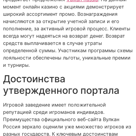
момент онлайн казино с акциями демонстрирует
широкий ассортимент промо. Вознаграждения
начисляются за открытие учетной записи и его
пополнение, за активный игровой процесс. Клиенты
всегда могут надеяться на возврат денег. Возврат
средств выплачивается в случае утраты
определенной суммы. Участникам программы схемы
лояльности обеспечены льготы, уникальные премии
и турниры.
Достоинства
утвержденного портала
Игровой заведение имеет положительной
репутацией среди игроманов индивидов.
Преимущества официального веб-сайта Вулкан
Россия зеркало оценили уже множество игроков из
разных государств. К ключевым достоинствам