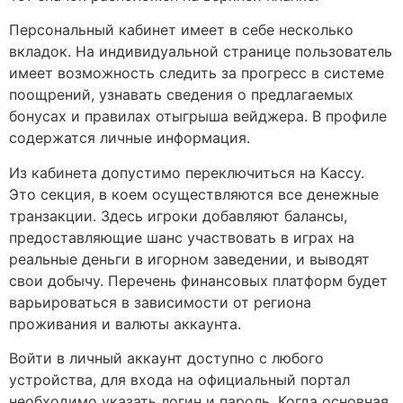
Персональный кабинет имеет в себе несколько
вкладок. На индивидуальной странице пользователь
имеет возможность следить за прогресс в системе
поощрений, узнавать сведения о предлагаемых
бонусах и правилах отыгрыша вейджера. В профиле
содержатся личные информация.
Из кабинета допустимо переключиться на Кассу.
Это секция, в коем осуществляются все денежные
транзакции. Здесь игроки добавляют балансы,
предоставляющие шанс участвовать в играх на
реальные деньги в игорном заведении, и выводят
свои добычу. Перечень финансовых платформ будет
варьироваться в зависимости от региона
проживания и валюты аккаунта.
Войти в личный аккаунт доступно с любого
устройства, для входа на официальный портал
необходимо указать логин и пароль. Когда основная