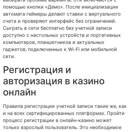
помощью кнопки «Демо». После инициализации
автомата геймеры делают ставки с виртуального
счета и проверяют интерфейс без ограничений.
Сыграть в сети бесплатно без учетной записи
доступно с настольных устройств и портативных
компьютеров, планшетников и актуальных
гаджетов, подключенных к Wi-Fi или мобильной
сети.
Регистрация и
авторизация в казино
онлайн
Правила регистрации учетной записи такие же, как
и на всех сертифицированных платформах. Пройти
процесс регистрации в онлайн-казино может
только взрослый пользователь. Это необходимое