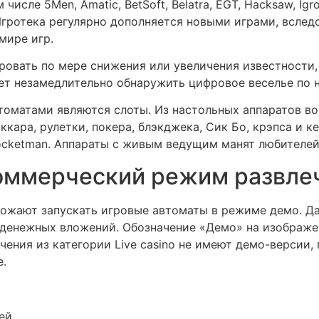
сле 5Men, Amatic, BetSoft, Belatra, EGT, Hacksaw, Igroso
е. Игротека регулярно дополняется новыми играми, всле
мире игр.
овать по мере снижения или увеличения известности, 
ет незамедлительно обнаружить цифровое веселье по 
оматами являются слоты. Из настольных аппаратов в
кара, рулетки, покера, блэкджека, Сик Бо, крэпса и к
 Rocketman. Аппараты с живым ведущим манят любителей
коммерческий режим развле
божают запускать игровые автоматы в режиме демо. Д
 денежных вложений. Обозначение «Демо» на изображен
чения из категории Live casino не имеют демо-версии, 
.
ей.