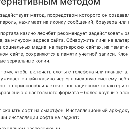
ьтернативным методом
 задействует метод, посредством которого он создавал
и пароль, нажимает на иконку сообщений, браузера или
 портала казино леонбет рекомендует задействовать р
а, за минусом адреса сайта. Обнаружить линк на альт
 социальных медиа, на партнерских сайтах, на тематич
ом сайте, сохраняются в памяти учетной записи. Клон
ые зеркальные копии.
тому, чтобы включать слоты с телефона или планшета.
руживает онлайн казино через поисковую систему веб-
быстро приспосабливается к операционные характерист
сравнению с настольного формата – более крупные эле
скачать софт на смартфон. Инсталляционный apk-доку
ши инсталляции софта на гаджет:
подходящем расположении.