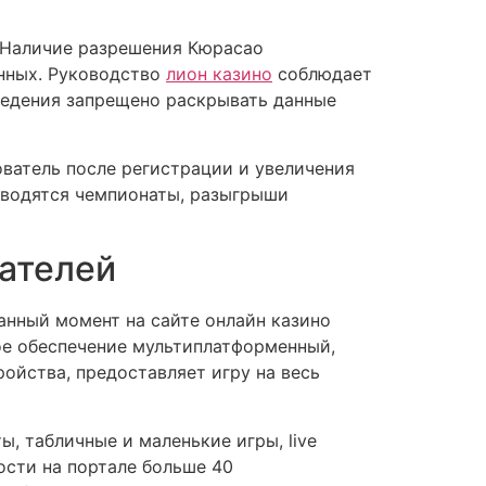
. Наличие разрешения Кюрасао
анных. Руководство
лион казино
соблюдает
ведения запрещено раскрывать данные
ватель после регистрации и увеличения
оводятся чемпионаты, разыгрыши
ателей
анный момент на сайте онлайн казино
ое обеспечение мультиплатформенный,
ойства, предоставляет игру на весь
, табличные и маленькие игры, live
ости на портале больше 40