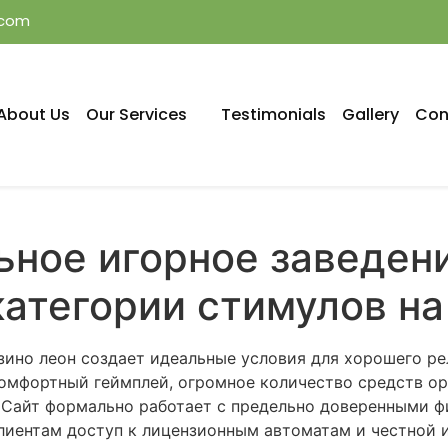
.com
About Us
Our Services
Testimonials
Gallery
Con
ьное игорное заведен
категории стимулов н
зино леон создает идеальные условия для хорошего ре
омфортный геймплей, огромное количество средств ор
. Сайт формально работает с предельно доверенными 
иентам доступ к лицензионным автоматам и честной и