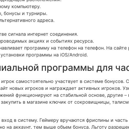
ному компьютеру.
, бонусы и турниры.
льтернативного адреса.
ве сигнала интернет соединения.
 проводимых акциях и событиях ресурса.
авливает программу на телефон на телефон. На сайте
 установки программы на iOS/Android.
иальной программы для ча
 игрок самостоятельно участвует в системе бонусов.
айт новых игроков и награждает активных игроков. Уз
жений функционируют на стабильной основе, другие –
 закупить в магазине ключик от сокровищницы, талисм
вход в систему. Геймеру вручаются фриспины и часть 
но на аккаунт, тем выше объем бонуса. Льготу разреше