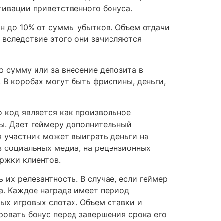
тивации приветственного бонуса.
н до 10% от суммы убытков. Объем отдачи
 вследствие этого они зачисляются
ю сумму или за внесение депозита в
 В коробах могут быть фриспины, деньги,
о код является как произвольное
ы. Дает геймеру дополнительный
я участник может выиграть деньги на
в социальных медиа, на рецензионных
ержки клиентов.
их релевантность. В случае, если геймер
са. Каждое награда имеет период
ых игровых слотах. Объем ставки и
ровать бонус перед завершения срока его