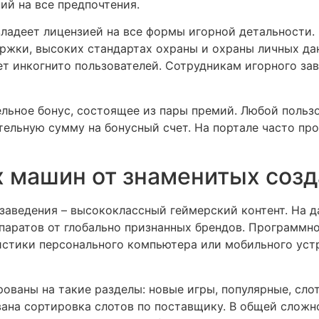
ий на все предпочтения.
владеет лицензией на все формы игорной детальности
ержки, высоких стандартах охраны и охраны личных д
ет инкогнито пользователей. Сотрудникам игорного за
ьное бонус, состоящее из пары премий. Любой пользо
тельную сумму на бонусный счет. На портале часто пр
 машин от знаменитых созд
аведения – высококлассный геймерский контент. На д
ппаратов от глобально признанных брендов. Программн
стики персонального компьютера или мобильного устр
ваны на такие разделы: новые игры, популярные, слоты
вана сортировка слотов по поставщику. В общей сложн