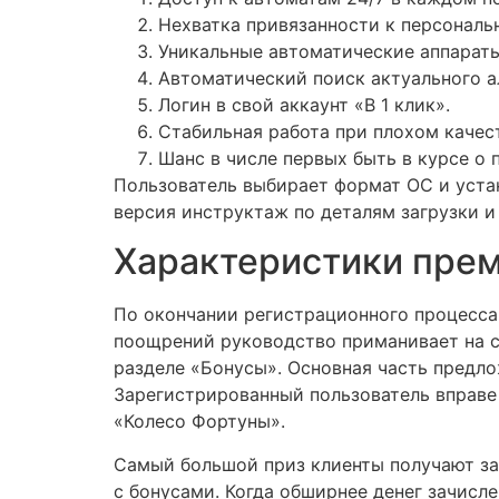
Нехватка привязанности к персональ
Уникальные автоматические аппараты
Автоматический поиск актуального а
Логин в свой аккаунт «В 1 клик».
Стабильная работа при плохом качест
Шанс в числе первых быть в курсе о
Пользователь выбирает формат ОС и устан
версия инструктаж по деталям загрузки и
Характеристики прем
По окончании регистрационного процесса
поощрений руководство приманивает на с
разделе «Бонусы». Основная часть предло
Зарегистрированный пользователь вправе
«Колесо Фортуны».
Самый большой приз клиенты получают за 
с бонусами. Когда обширнее денег зачисле