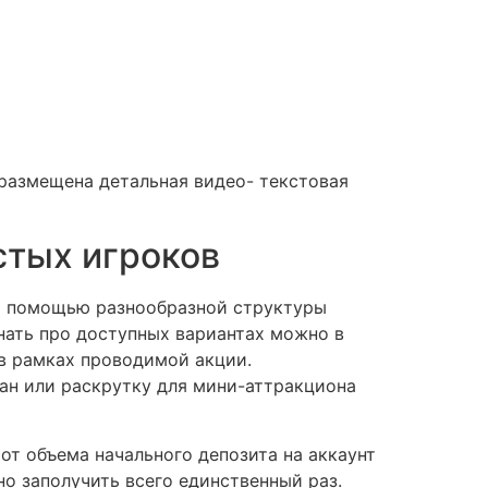
 размещена детальная видео- текстовая
стых игроков
 С помощью разнообразной структуры
нать про доступных вариантах можно в
 в рамках проводимой акции.
ан или раскрутку для мини-аттракциона
от объема начального депозита на аккаунт
но заполучить всего единственный раз.