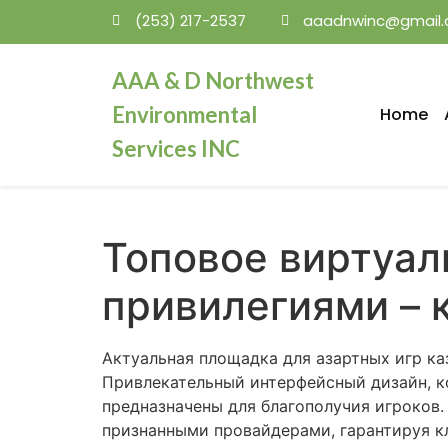
(253) 217-2537
aaadnwinc@gmail
mosbet
AAA & D Northwest
Environmental
Home
Services INC
Топовое виртуал
привилегиями – 
Актуальная площадка для азартных игр ка
Привлекательный интерфейсный дизайн, к
предназначены для благополучия игроков
признанными провайдерами, гарантируя кл