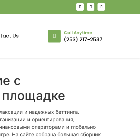
Call Anytime
tact Us
(253) 217-2537
ие с
а площадке
лаксации и надежных беттинга.
ганизации и ориентирования,
финансовыми операторами и глобально
гре. На сайте собрана большая сборник