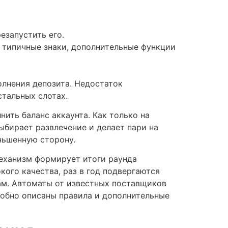
езапустить его.
 типичные знаки, дополнительные функции
олнения депозита. Недостаток
стальных слотах.
нить баланс аккаунта. Как только на
ыбирает развлечение и делает пари на
ньшенную сторону.
еханизм формирует итоги раунда
ого качества, раз в год подвергаются
м. Автоматы от известных поставщиков
робно описаны правила и дополнительные