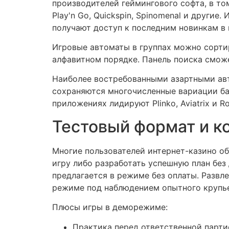
производителей геймингового софта, в том чи
Play'n Go, Quickspin, Spinomenal и други
получают доступ к последним новинкам в 
Игровые автоматы в группах можно сортир
алфавитном порядке. Панель поиска смож
Наиболее востребованными азартными авт
сохраняются многочисленные вариации бак
приложениях лидируют Plinko, Aviatrix и
Тестовый формат и 
Многие пользователей интернет-казино о
игру либо разработать успешную план без
предлагается в режиме без оплаты. Развле
режиме под наблюдением опытного крупье
Плюсы игры в деморежиме:
Практика перед ответственной парти