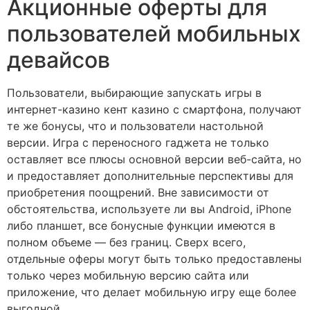
Акционные оферты для
пользователей мобильных
девайсов
Пользователи, выбирающие запускать игры в
интернет-казино кент казино с смартфона, получают
те же бонусы, что и пользователи настольной
версии. Игра с переносного гаджета не только
оставляет все плюсы основной версии веб-сайта, но
и предоставляет дополнительные перспективы для
приобретения поощрений. Вне зависимости от
обстоятельства, используете ли вы Android, iPhone
либо планшет, все бонусные функции имеются в
полном объеме — без границ. Сверх всего,
отдельные оферы могут быть только предоставлены
только через мобильную версию сайта или
приложение, что делает мобильную игру еще более
выгодной.