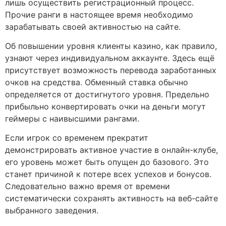
лишь осуществить регистрационный процесс.
Прочие ранги в настоящее время необходимо
зарабатывать своей активностью на сайте.
Об повышении уровня клиенты казино, как правило,
узнают через индивидуальном аккаунте. Здесь ещё
присутствует возможность перевода заработанных
очков на средства. Обменный ставка обычно
определяется от достигнутого уровня. Предельно
прибыльно конвертировать очки на деньги могут
геймеры с наивысшими рангами.
Если игрок со временем прекратит
демонстрировать активное участие в онлайн-клубе,
его уровень может быть опущен до базового. Это
станет причиной к потере всех успехов и бонусов.
Следовательно важно время от времени
систематически сохранять активность на веб-сайте
выбранного заведения.