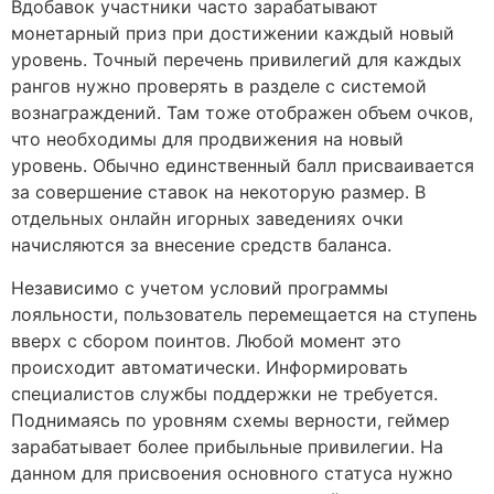
Вдобавок участники часто зарабатывают
монетарный приз при достижении каждый новый
уровень. Точный перечень привилегий для каждых
рангов нужно проверять в разделе с системой
вознаграждений. Там тоже отображен объем очков,
что необходимы для продвижения на новый
уровень. Обычно единственный балл присваивается
за совершение ставок на некоторую размер. В
отдельных онлайн игорных заведениях очки
начисляются за внесение средств баланса.
Независимо с учетом условий программы
лояльности, пользователь перемещается на ступень
вверх с сбором поинтов. Любой момент это
происходит автоматически. Информировать
специалистов службы поддержки не требуется.
Поднимаясь по уровням схемы верности, геймер
зарабатывает более прибыльные привилегии. На
данном для присвоения основного статуса нужно