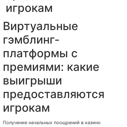
игрокам
Виртуальные
гэмблинг-
платформы с
премиями: какие
выигрыши
предоставляются
игрокам
Получение начальных поощрений в казино