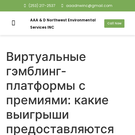
(253) 217-2537
aaadnwinc@gmail.com
AAA & D Northwest Environmental
Call Now
Services INC
Виртуальные
гэмблинг-
платформы с
премиями: какие
выигрыши
предоставляются