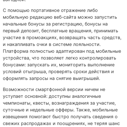
С помощью портативное отражение либо
мобильную редакцию веб-сайта можно запустить
начальные бонусы за регистрацию, бонусы на
первый депозит, бесплатные вращения, принимать
участие в промоакциях, возвращать часть средств,
и накапливать очки в системе лояльности.
Платформа полностью адаптирован под мобильные
устройства, что позволяет легко контролировать
бонусами: запускать их, мониторить выполнение
условий отыгрыша, проверять сроки действия и
оформлять запросы на снятие выигрышей.
Возможности смартфонной версии ничем не
уступает основной: доступны аналогичные
чемпионаты, квесты, вознаграждения за участие,
суточные и недельные офферы. Также, мобильные
извещения помогают быстро получать сведения о
свежих распродажах и поощрениях, не теряя шанс