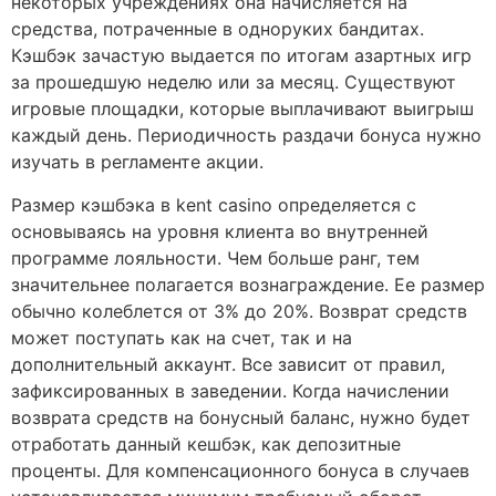
некоторых учреждениях она начисляется на
средства, потраченные в одноруких бандитах.
Кэшбэк зачастую выдается по итогам азартных игр
за прошедшую неделю или за месяц. Существуют
игровые площадки, которые выплачивают выигрыш
каждый день. Периодичность раздачи бонуса нужно
изучать в регламенте акции.
Размер кэшбэка в kent casino определяется с
основываясь на уровня клиента во внутренней
программе лояльности. Чем больше ранг, тем
значительнее полагается вознаграждение. Ее размер
обычно колеблется от 3% до 20%. Возврат средств
может поступать как на счет, так и на
дополнительный аккаунт. Все зависит от правил,
зафиксированных в заведении. Когда начислении
возврата средств на бонусный баланс, нужно будет
отработать данный кешбэк, как депозитные
проценты. Для компенсационного бонуса в случаев