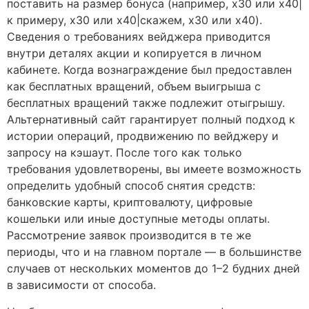
поставить на размер бонуса (например, x30 или x40|
к примеру, x30 или x40|скажем, x30 или x40).
Сведения о требованиях вейджера приводится
внутри деталях акции и копируется в личном
кабинете. Когда вознаграждение был предоставлен
как бесплатных вращений, объем выигрыша с
бесплатных вращений также подлежит отыгрышу.
Альтернативный сайт гарантирует полный подход к
истории операций, продвижению по вейджеру и
запросу на кэшаут. После того как только
требования удовлетворены, вы имеете возможность
определить удобный способ снятия средств:
банковские карты, криптовалюту, цифровые
кошельки или иные доступные методы оплаты.
Рассмотрение заявок производится в те же
периоды, что и на главном портале — в большинстве
случаев от нескольких моментов до 1–2 будних дней
в зависимости от способа.