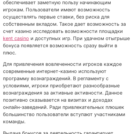
обеспечивает заметную пользу начинающим
игрокам. Пользователи имеют возможность
осуществлять первые ставки, без риска для
собственным вкладом. Такое дает возможность за
счет казино исследовать возможности площадки
kent casino
и доступных игр. При удачном отыгрыше
бонуса появляется возможность сразу выйти в
плюс.
Для привлечения вовлеченности игроков каждое
современные интернет-казино используют
программу вознаграждений. В регламенту с
условиями, игроки приобретают разнообразные
вознаграждения за активные активности. Данное
позитивно сказывается на визитах и доходах
онлайн-заведений. Ради привлекательных плюшек
большинство пользователи вступают участниками
команды.
Выдача бонусов за деятельность гарантирует