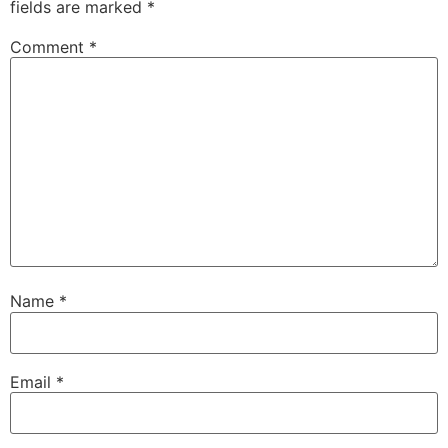
fields are marked
*
Comment
*
Name
*
Email
*