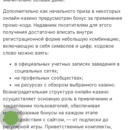
Дополнительно как начального приза в некоторых
онлайн-казино предусмотрен бонус за применение
промо-кода. Недавним посетителям для этого
получения достаточно вписать внутри
регистрационной форме небольшую комбинацию,
включающую в себя символов и цифр. кодовое
слово можно взять:
в официальных учетных записях заведения в
социальных сетях;
на профильных сообществах;
на ресурсах с обзором выбранного казино.
Вознаградительная структура онлайн-казино
осуществляет основную роль в привлечении и
закреплении пользователей, обеспечивая
многообразные бонусы на каждом этапе
взаимодействия с сайтом, — от подписки до
регулярной игры. Приветственные комплекты,