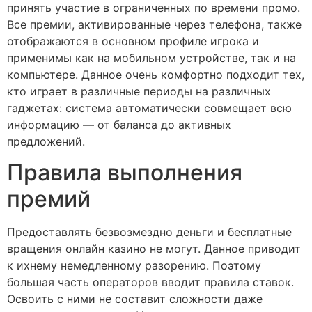
принять участие в ограниченных по времени промо.
Все премии, активированные через телефона, также
отображаются в основном профиле игрока и
применимы как на мобильном устройстве, так и на
компьютере. Данное очень комфортно подходит тех,
кто играет в различные периоды на различных
гаджетах: система автоматически совмещает всю
информацию — от баланса до активных
предложений.
Правила выполнения
премий
Предоставлять безвозмездно деньги и бесплатные
вращения онлайн казино не могут. Данное приводит
к ихнему немедленному разорению. Поэтому
большая часть операторов вводит правила ставок.
Освоить с ними не составит сложности даже