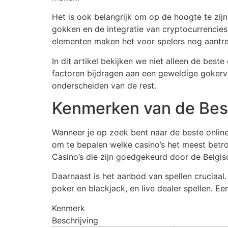
Het is ook belangrijk om op de hoogte te zijn 
gokken en de integratie van cryptocurrencie
elementen maken het voor spelers nog aantre
In dit artikel bekijken we niet alleen de best
factoren bijdragen aan een geweldige gokerv
onderscheiden van de rest.
Kenmerken van de Best
Wanneer je op zoek bent naar de beste online c
om te bepalen welke casino’s het meest betrou
Casino’s die zijn goedgekeurd door de Belgi
Daarnaast is het aanbod van spellen cruciaal
poker en blackjack, en live dealer spellen. E
Kenmerk
Beschrijving