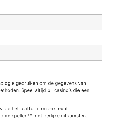
chnologie gebruiken om de gegevens van
thoden. Speel altijd bij casino’s die een
 die het platform ondersteunt.
ge spellen** met eerlijke uitkomsten.