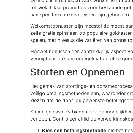
Online casino’s bieden vaak verschillende b
tot wekelijkse promoties voor bestaande geb
aan specifieke inzetvereisten zijn gebonden.
Welkomstbonussen zijn meestal de meest aantr
zelfs gratis spins aan op populaire gokkasten
spelen, met niveaus die variëren van brons to
Hoewel bonussen een aantrekkelijk aspect van 
Vermijd casino’s die onregelmatige of te goe
Storten en Opnemen
Het gemak van stortings- en opnameprocessen 
veilige betalingsmethoden aan, waaronder cred
kiezen dat de door jou gewenste betalingsopt
Sommige casino’s bieden ook de mogelijkheid
verlopen. Controleer altijd de verwerkingskost
Kies een betalingsmethode
die het best