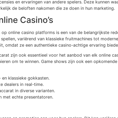
ecensies en ervaringen van andere spelers. Deze kunnen waa
kelijk de beloften nakomen die ze doen in hun marketing.
nline Casino’s
jn op online casino platforms is een van de belangrijkste re
e spellen, variërend van klassieke fruitmachines tot moderne
it, omdat ze een authentieke casino-achtige ervaring bieden
ccarat zijn ook essentieel voor het aanbod van elk online 
nieren om te winnen. Game shows zijn ook een opkomende tr
 en klassieke gokkasten.
e dealers in real-time.
ccarat in diverse varianten.
en met echte presentatoren.