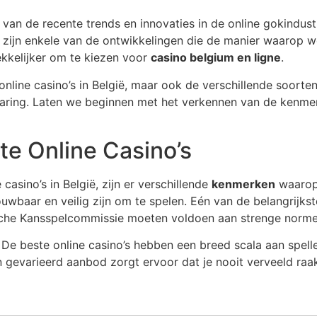
van de recente trends en innovaties in de online gokindustri
s zijn enkele van de ontwikkelingen die de manier waarop
kkelijker om te kiezen voor
casino belgium en ligne
.
e online casino’s in België, maar ook de verschillende soorte
aring. Laten we beginnen met het verkennen van de kenmer
e Online Casino’s
asino’s in België, zijn er verschillende
kenmerken
waarop 
wbaar en veilig zijn om te spelen. Eén van de belangrijkste 
sche Kansspelcommissie moeten voldoen aan strenge normen
. De beste online casino’s hebben een breed scala aan spel
en gevarieerd aanbod zorgt ervoor dat je nooit verveeld raa