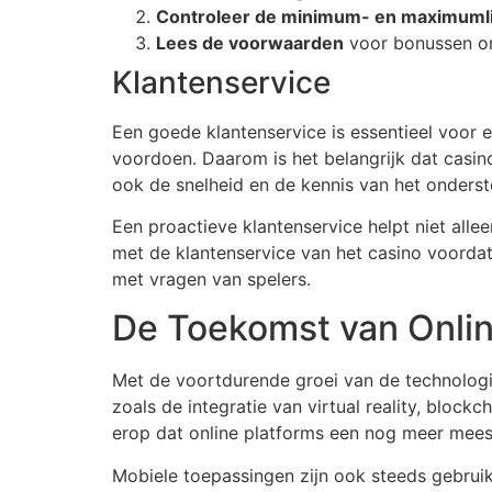
Controleer de minimum- en maximuml
Lees de voorwaarden
voor bonussen om
Klantenservice
Een goede klantenservice is essentieel voor e
voordoen. Daarom is het belangrijk dat casino
ook de snelheid en de kennis van het onderst
Een proactieve klantenservice helpt niet all
met de klantenservice van het casino voordat 
met vragen van spelers.
De Toekomst van Online
Met de voortdurende groei van de technologie
zoals de integratie van virtual reality, bloc
erop dat online platforms een nog meer meesl
Mobiele toepassingen zijn ook steeds gebruike