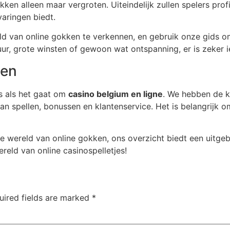
okken alleen maar vergroten. Uiteindelijk zullen spelers pr
varingen biedt.
 van online gokken te verkennen, en gebruik onze gids om 
r, grote winsten of gewoon wat ontspanning, er is zeker iet
gen
s als het gaat om
casino belgium en ligne
. We hebben de k
n spellen, bonussen en klantenservice. Het is belangrijk o
de wereld van online gokken, ons overzicht biedt een uitgeb
eld van online casinospelletjes!
uired fields are marked
*