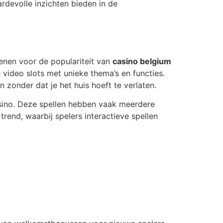
rdevolle inzichten bieden in de
denen voor de populariteit van
casino belgium
 video slots met unieke thema’s en functies.
 zonder dat je het huis hoeft te verlaten.
casino. Deze spellen hebben vaak meerdere
end, waarbij spelers interactieve spellen