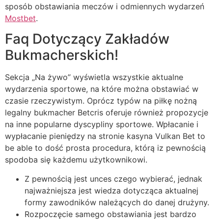
sposób obstawiania meczów i odmiennych wydarzeń
Mostbet
.
Faq Dotyczący Zakładów
Bukmacherskich!
Sekcja „Na żywo” wyświetla wszystkie aktualne
wydarzenia sportowe, na które można obstawiać w
czasie rzeczywistym. Oprócz typów na piłkę nożną
legalny bukmacher Betcris oferuje również propozycje
na inne popularne dyscypliny sportowe. Wpłacanie i
wypłacanie pieniędzy na stronie kasyna Vulkan Bet to
be able to dość prosta procedura, którą iz pewnością
spodoba się każdemu użytkownikowi.
Z pewnością jest unces czego wybierać, jednak
najważniejsza jest wiedza dotycząca aktualnej
formy zawodników należących do danej drużyny.
Rozpoczęcie samego obstawiania jest bardzo