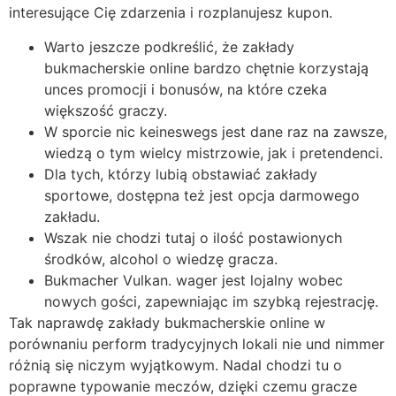
interesujące Cię zdarzenia i rozplanujesz kupon.
Warto jeszcze podkreślić, że zakłady
bukmacherskie online bardzo chętnie korzystają
unces promocji i bonusów, na które czeka
większość graczy.
W sporcie nic keineswegs jest dane raz na zawsze,
wiedzą o tym wielcy mistrzowie, jak i pretendenci.
Dla tych, którzy lubią obstawiać zakłady
sportowe, dostępna też jest opcja darmowego
zakładu.
Wszak nie chodzi tutaj o ilość postawionych
środków, alcohol o wiedzę gracza.
Bukmacher Vulkan. wager jest lojalny wobec
nowych gości, zapewniając im szybką rejestrację.
Tak naprawdę zakłady bukmacherskie online w
porównaniu perform tradycyjnych lokali nie und nimmer
różnią się niczym wyjątkowym. Nadal chodzi tu o
poprawne typowanie meczów, dzięki czemu gracze