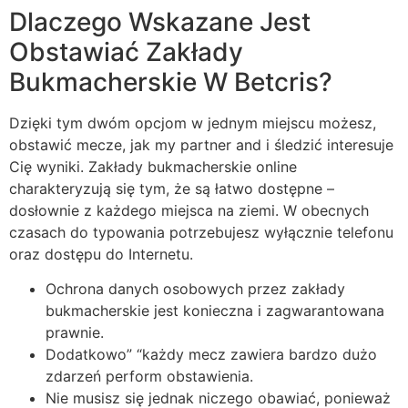
Dlaczego Wskazane Jest
Obstawiać Zakłady
Bukmacherskie W Betcris?
Dzięki tym dwóm opcjom w jednym miejscu możesz,
obstawić mecze, jak my partner and i śledzić interesuje
Cię wyniki. Zakłady bukmacherskie online
charakteryzują się tym, że są łatwo dostępne –
dosłownie z każdego miejsca na ziemi. W obecnych
czasach do typowania potrzebujesz wyłącznie telefonu
oraz dostępu do Internetu.
Ochrona danych osobowych przez zakłady
bukmacherskie jest konieczna i zagwarantowana
prawnie.
Dodatkowo” “każdy mecz zawiera bardzo dużo
zdarzeń perform obstawienia.
Nie musisz się jednak niczego obawiać, ponieważ