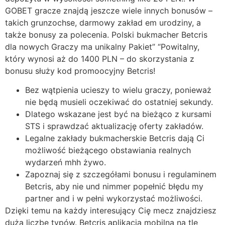
GOBET gracze znajdą jeszcze wiele innych bonusów –
takich grunzochse, darmowy zakład em urodziny, a
także bonusy za polecenia. Polski bukmacher Betcris
dla nowych Graczy ma unikalny Pakiet” “Powitalny,
który wynosi aż do 1400 PLN – do skorzystania z
bonusu służy kod promoocyjny Betcris!
Bez wątpienia ucieszy to wielu graczy, ponieważ
nie będą musieli oczekiwać do ostatniej sekundy.
Dlatego wskazane jest być na bieżąco z kursami
STS i sprawdzać aktualizację oferty zakładów.
Legalne zakłady bukmacherskie Betcris dają Ci
możliwość bieżącego obstawiania realnych
wydarzeń mhh żywo.
Zapoznaj się z szczegółami bonusu i regulaminem
Betcris, aby nie und nimmer popełnić błędu my
partner and i w pełni wykorzystać możliwości.
Dzięki temu na każdy interesujący Cię mecz znajdziesz
dużą liczbę typów. Betcris aplikacja mobilna na tle