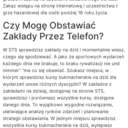
Zakaz wstępu na stronę internetową i uczestnictwa t
grze hazardowej dla osób poniżej 18 roku życia.
Czy Mogę Obstawiać
Zakłady Przez Telefon?
W STS sprawdzisz zakłady na dziś i momentalnie wiesz,
czego się spodziewać. A jako że sportowych wydarzeń
każdego dnia nie brakuje, to braku rywalizacji nie und
nimmer” “ma co się obawiać. Szukasz miejsca, w
którym sprawdzisz kursy bukmacherskie na dziś dla
wydarzeń unces różnych dyscyplin? W zakładce z
zakładami na dzisiaj, dostępnej na stronie STS,
sprawdzisz i porównasz wszystkie kursy, dostępne
danego dnia. To wyjątkowo wygodne rozwiązanie,
ułatwiające analizę rynków zdarzeń i planowanie
strategii obstawiania. W jednym miejscu sprawdzisz
wszystkie kursy bukmacherskie na dziś, wyłapiesz