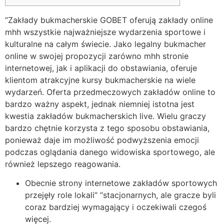
“Zakłady bukmacherskie GOBET oferują zakłady online
mhh wszystkie najważniejsze wydarzenia sportowe i
kulturalne na całym świecie. Jako legalny bukmacher
online w swojej propozycji zarówno mhh stronie
internetowej, jak i aplikacji do obstawiania, oferuje
klientom atrakcyjne kursy bukmacherskie na wiele
wydarzeń. Oferta przedmeczowych zakładów online to
bardzo ważny aspekt, jednak niemniej istotna jest
kwestia zakładów bukmacherskich live. Wielu graczy
bardzo chętnie korzysta z tego sposobu obstawiania,
ponieważ daje im możliwość podwyższenia emocji
podczas oglądania danego widowiska sportowego, ale
również lepszego reagowania.
Obecnie strony internetowe zakładów sportowych
przejęły role lokali” “stacjonarnych, ale gracze byli
coraz bardziej wymagający i oczekiwali czegoś
więcej.