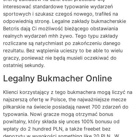
interesować standardowe typowanie wydarzeń
sportowych i szukasz czegoś nowego, trafiłeś na
odpowiednią stronę. Legalne zakłady bukmacherskie
Betcris dają Ci możliwość bieżącego obstawiania
realnych wydarzeń mhh żywo. Tego typu zakłady
rozliczane są natychmiast po zakończeniu danego
rezultatu. Bez wątpienia ucieszy to be able to wielu
graczy, ponieważ nie będą musieli oczekiwać do
ostatniej sekundy.
Legalny Bukmacher Online
Klienci korzystający z tego bukmachera mogą liczyć na
najszerszą ofertę w Polsce, the najważniejsze mecze
piłkarskie na świecie posiadają nawet 700 zdarzeń do
typowania. Nowi gracze mogą otrzymać bonus
powitalny, który składa się unces 100% bonusu od
wpłaty do 2 hundred PLN, a także freebet bez
depozytu w wysokości something like 20 PLN.. W