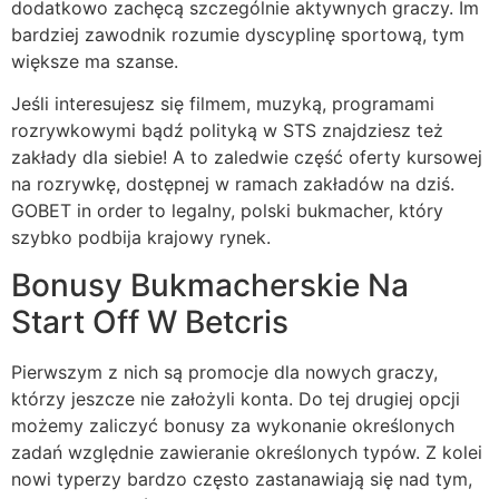
dodatkowo zachęcą szczególnie aktywnych graczy. Im
bardziej zawodnik rozumie dyscyplinę sportową, tym
większe ma szanse.
Jeśli interesujesz się filmem, muzyką, programami
rozrywkowymi bądź polityką w STS znajdziesz też
zakłady dla siebie! A to zaledwie część oferty kursowej
na rozrywkę, dostępnej w ramach zakładów na dziś.
GOBET in order to legalny, polski bukmacher, który
szybko podbija krajowy rynek.
Bonusy Bukmacherskie Na
Start Off W Betcris
Pierwszym z nich są promocje dla nowych graczy,
którzy jeszcze nie założyli konta. Do tej drugiej opcji
możemy zaliczyć bonusy za wykonanie określonych
zadań względnie zawieranie określonych typów. Z kolei
nowi typerzy bardzo często zastanawiają się nad tym,