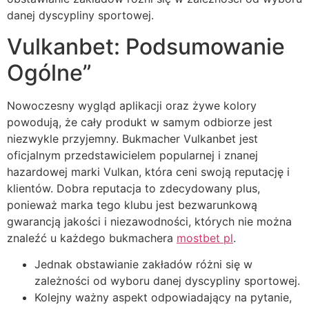
danej dyscypliny sportowej.
Vulkanbet: Podsumowanie
Ogólne”
Nowoczesny wygląd aplikacji oraz żywe kolory
powodują, że cały produkt w samym odbiorze jest
niezwykle przyjemny. Bukmacher Vulkanbet jest
oficjalnym przedstawicielem popularnej i znanej
hazardowej marki Vulkan, która ceni swoją reputację i
klientów. Dobra reputacja to zdecydowany plus,
ponieważ marka tego klubu jest bezwarunkową
gwarancją jakości i niezawodności, których nie można
znaleźć u każdego bukmachera
mostbet pl
.
Jednak obstawianie zakładów różni się w
zależności od wyboru danej dyscypliny sportowej.
Kolejny ważny aspekt odpowiadający na pytanie,